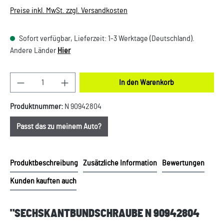
Preise inkl. MwSt. zzgl. Versandkosten
Sofort verfügbar, Lieferzeit: 1-3 Werktage (Deutschland).
Andere Länder
Hier
Produkt Anzahl: Gib den gewünschten Wert ein oder
In den Warenkorb
Produktnummer:
N 90942804
Passt das zu meinem Auto?
Produktbeschreibung
Zusätzliche Information
Bewertungen
Kunden kauften auch
"SECHSKANTBUNDSCHRAUBE N 90942804