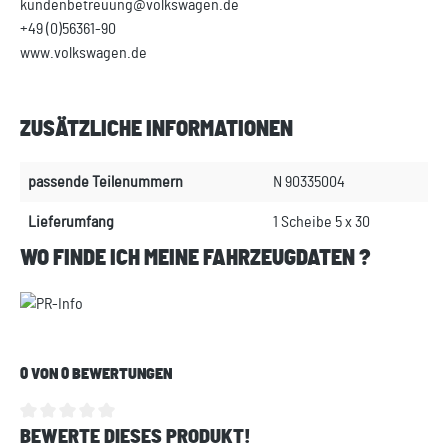
kundenbetreuung@volkswagen.de
+49 (0)56361-90
www.volkswagen.de
ZUSÄTZLICHE INFORMATIONEN
passende Teilenummern
N 90335004
Lieferumfang
1 Scheibe 5 x 30
WO FINDE ICH MEINE FAHRZEUGDATEN ?
0 VON 0 BEWERTUNGEN
BEWERTE DIESES PRODUKT!
Durchschnittliche Bewertung von 0 von 5 Sternen