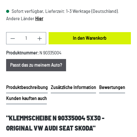
Sofort verfügbar, Lieferzeit: 1-3 Werktage (Deutschland).
Andere Länder
Hier
Produkt Anzahl: Gib den gewünschten Wert ein oder
In den Warenkorb
Produktnummer:
N 90335004
Passt das zu meinem Auto?
Produktbeschreibung
Zusätzliche Information
Bewertungen
Kunden kauften auch
"KLEMMSCHEIBE N 90335004 5X30 -
ORIGINAL VW AUDI SEAT SKODA"