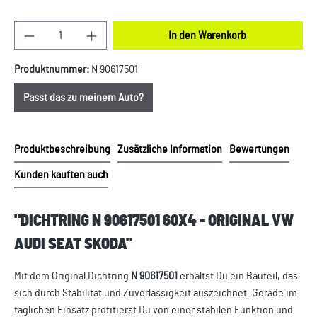
Produkt Anzahl: Gib den gewünschten Wert ein oder
In den Warenkorb
Produktnummer:
N 90617501
Passt das zu meinem Auto?
Produktbeschreibung
Zusätzliche Information
Bewertungen
Kunden kauften auch
"DICHTRING N 90617501 60X4 - ORIGINAL VW
AUDI SEAT SKODA"
Mit dem Original Dichtring
N 90617501
erhältst Du ein Bauteil, das
sich durch Stabilität und Zuverlässigkeit auszeichnet. Gerade im
täglichen Einsatz profitierst Du von einer stabilen Funktion und