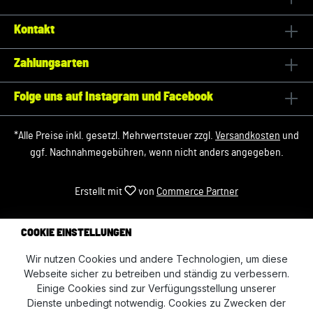
Kontakt
Zahlungsarten
Folge uns auf Instagram und Facebook
*Alle Preise inkl. gesetzl. Mehrwertsteuer zzgl.
Versandkosten
und
ggf. Nachnahmegebühren, wenn nicht anders angegeben.
Erstellt mit
von
Commerce Partner
COOKIE EINSTELLUNGEN
Wir nutzen Cookies und andere Technologien, um diese
Webseite sicher zu betreiben und ständig zu verbessern.
Einige Cookies sind zur Verfügungsstellung unserer
Dienste unbedingt notwendig. Cookies zu Zwecken der