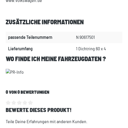
www.volkswagen.de
ZUSÄTZLICHE INFORMATIONEN
passende Teilenummern
N 90617501
Lieferumfang
1 Dichtring 60 x 4
WO FINDE ICH MEINE FAHRZEUGDATEN ?
0 VON 0 BEWERTUNGEN
BEWERTE DIESES PRODUKT!
Durchschnittliche Bewertung von 0 von 5 Sternen
Teile Deine Erfahrungen mit anderen Kunden.