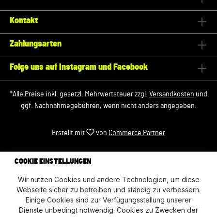
Kontakt
Zahlungsarten
Folge uns auf Instagram und Facebook
*Alle Preise inkl. gesetzl. Mehrwertsteuer zzgl.
Versandkosten
und
ggf. Nachnahmegebühren, wenn nicht anders angegeben.
Erstellt mit
von
Commerce Partner
COOKIE EINSTELLUNGEN
Wir nutzen Cookies und andere Technologien, um diese
Webseite sicher zu betreiben und ständig zu verbessern.
Einige Cookies sind zur Verfügungsstellung unserer
Dienste unbedingt notwendig. Cookies zu Zwecken der