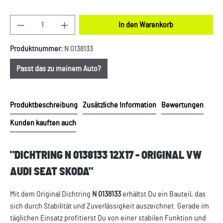
Produkt Anzahl: Gib den gewünschten Wert ein oder
In den Warenkorb
Produktnummer:
N 0138133
Passt das zu meinem Auto?
Produktbeschreibung
Zusätzliche Information
Bewertungen
Kunden kauften auch
"DICHTRING N 0138133 12X17 - ORIGINAL VW
AUDI SEAT SKODA"
Mit dem Original Dichtring
N 0138133
erhältst Du ein Bauteil, das
sich durch Stabilität und Zuverlässigkeit auszeichnet. Gerade im
täglichen Einsatz profitierst Du von einer stabilen Funktion und