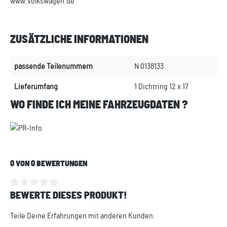
www.volkswagen.de
ZUSÄTZLICHE INFORMATIONEN
passende Teilenummern
N 0138133
Lieferumfang
1 Dichtring 12 x 17
WO FINDE ICH MEINE FAHRZEUGDATEN ?
0 VON 0 BEWERTUNGEN
BEWERTE DIESES PRODUKT!
Durchschnittliche Bewertung von 0 von 5 Sternen
Teile Deine Erfahrungen mit anderen Kunden.