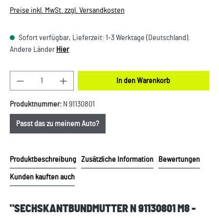
Preise inkl. MwSt. zzgl. Versandkosten
Sofort verfügbar, Lieferzeit: 1-3 Werktage (Deutschland).
Andere Länder
Hier
Produkt Anzahl: Gib den gewünschten Wert ein oder
In den Warenkorb
Produktnummer:
N 91130801
Passt das zu meinem Auto?
Produktbeschreibung
Zusätzliche Information
Bewertungen
Kunden kauften auch
"SECHSKANTBUNDMUTTER N 91130801 M8 -