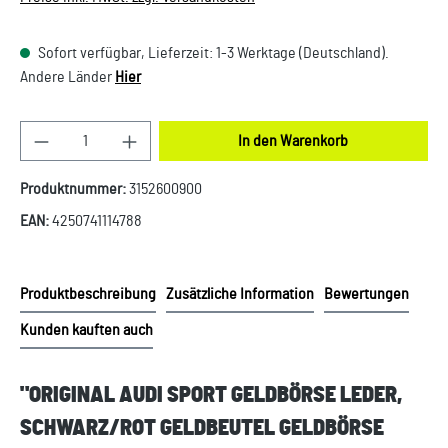
Sofort verfügbar, Lieferzeit: 1-3 Werktage (Deutschland).
Andere Länder
Hier
Produkt Anzahl: Gib den gewünschten Wert ein oder
In den Warenkorb
Produktnummer:
3152600900
EAN:
4250741114788
Produktbeschreibung
Zusätzliche Information
Bewertungen
Kunden kauften auch
"ORIGINAL AUDI SPORT GELDBÖRSE LEDER,
SCHWARZ/ROT GELDBEUTEL GELDBÖRSE