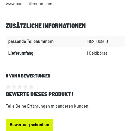
www.audi-collection.com
ZUSÄTZLICHE INFORMATIONEN
passende Teilenummern
3152600900
Lieferumfang
1 Geldbörse
0 VON 0 BEWERTUNGEN
BEWERTE DIESES PRODUKT!
Durchschnittliche Bewertung von 0 von 5 Sternen
Teile Deine Erfahrungen mit anderen Kunden.
Bewertung schreiben