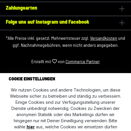
Zahlungsarten
Folge uns auf Instagram und Facebook
*Alle Preise inkl. gesetzl. Mehrwertsteuer zzgl.
Versandkosten
und
ggf. Nachnahmegebühren, wenn nicht anders angegeben.
Erstellt mit
von
Commerce Partner
COOKIE EINSTELLUNGEN
Wir nutzen Cookies und andere Technologien, um diese
Webseite sicher zu betreiben und ständig zu verbessern.
Einige Cookies sind zur Verfügungsstellung unserer
Dienste unbedingt notwendig. Cookies zu Zwecken der
anonymen Statistik oder des Marketings dürfen wir
hingegen nur mit Deiner Einwilligung verwenden. Bitte
wähle
hier
aus, welche Cookies wir einsetzen dürfen