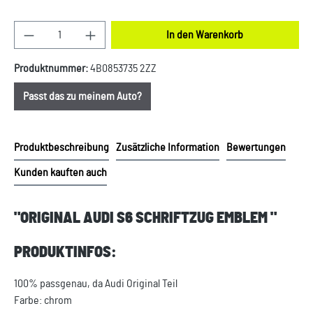
Produkt Anzahl: Gib den gewünschten Wert ein oder
In den Warenkorb
Produktnummer:
4B0853735 2ZZ
Passt das zu meinem Auto?
Produktbeschreibung
Zusätzliche Information
Bewertungen
Kunden kauften auch
"ORIGINAL AUDI S6 SCHRIFTZUG EMBLEM "
PRODUKTINFOS:
100% passgenau, da Audi Original Teil
Farbe: chrom