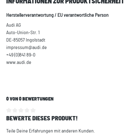
INFORMATIONEN ZUR PRODUKTSICHERHEIT
Herstellerverantwortung / EU verantwortliche Person
Audi AG
Auto-Union-Str. 1
DE-85057 Ingolstadt
impressum@audi.de
+49 (0)841 89-0
www.audi.de
0 VON 0 BEWERTUNGEN
BEWERTE DIESES PRODUKT!
Durchschnittliche Bewertung von 0 von 5 Sternen
Teile Deine Erfahrungen mit anderen Kunden.