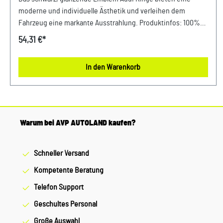
moderne und individuelle Ästhetik und verleihen dem
Fahrzeug eine markante Ausstrahlung. Produktinfos: 100%
passgenau, da Original ErsatzteilOriginal Audi Emblem Audi
54,31 €*
Ringe schwarz-glänzend Verwendung: passend bei Audi A1 ab
Bj. 2019 -passend bei Audi A6 ab Bj. 2019 -passend bei Audi
In den Warenkorb
A7 ab Bj. 2019 -passend bei Audi RS3 von Bj. 2017 -
2021passend bei Audi RS4 ab Bj. 2018 -passend bei Audi RS5
ab Bj. 2018 - Unser Service für Sie: Um Fehlkäufe zu
vermeiden, bieten wir Ihnen die Möglichkeit, uns vor Ihrer
Bestellung oder in der Kaufabwicklung die 17-stellige
Warum bei AVP AUTOLAND kaufen?
Fahrgestellnummer (Bsp. VW: WVWZZZ... Audi: WAUZZZ...)
Ihres Fahrzeugs mitzuteilen. Wir prüfen vorab, ob der
Schneller Versand
gewünschte Artikel zum Fahrzeug passt.
Kompetente Beratung
Telefon Support
Geschultes Personal
Große Auswahl