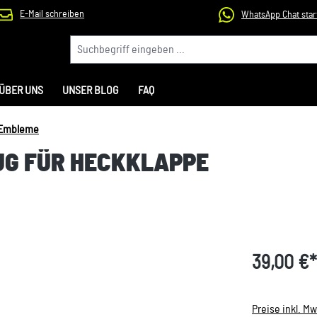
E-Mail schreiben
WhatsApp Chat star
ÜBER UNS
UNSER BLOG
FAQ
 Embleme
ZUG FÜR HECKKLAPPE
39,00 €*
Preise inkl. M