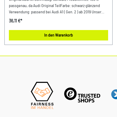
passgenau, da Audi Original TeilFarbe: schwarz glänzend
Verwendung: passend bei Audi A1 ( Gen. 2 ) ab 2019 Unser
Service für Sie: Um Fehlkäufe zu vermeiden, bieten wir Ihnen
36,11 €*
die Möglichkeit, uns vor Ihrer Bestellung oder in der
Kaufabwicklung die 17-stellige Fahrgestellnummer (Bsp. VW:
In den Warenkorb
WVWZZZ... Audi: WAUZZZ...) Ihres Fahrzeugs mitzuteilen.
Wir prüfen vorab, ob der gewünschte Artikel zum Fahrzeug
passt.