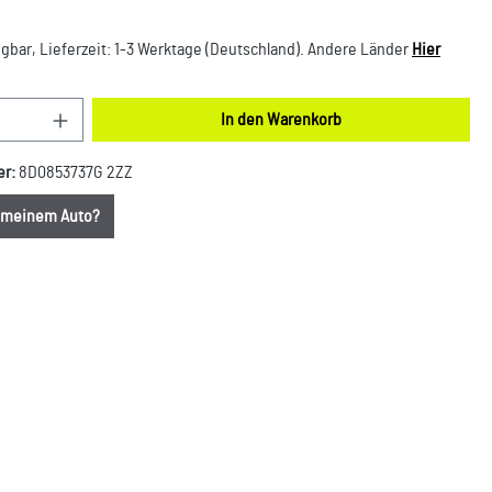
gbar, Lieferzeit: 1-3 Werktage (Deutschland). Andere Länder
Hier
nzahl: Gib den gewünschten Wert ein oder benut
In den Warenkorb
er:
8D0853737G 2ZZ
u meinem Auto?