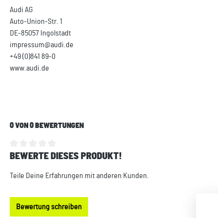
Audi AG
Auto-Union-Str. 1
DE-85057 Ingolstadt
impressum@audi.de
+49 (0)841 89-0
www.audi.de
0 VON 0 BEWERTUNGEN
BEWERTE DIESES PRODUKT!
Durchschnittliche Bewertung von 0 von 5 Sternen
Teile Deine Erfahrungen mit anderen Kunden.
Bewertung schreiben