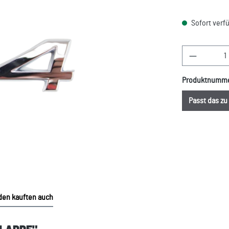
Sofort verfü
Produkt A
Produktnumm
Passt das z
en kauften auch