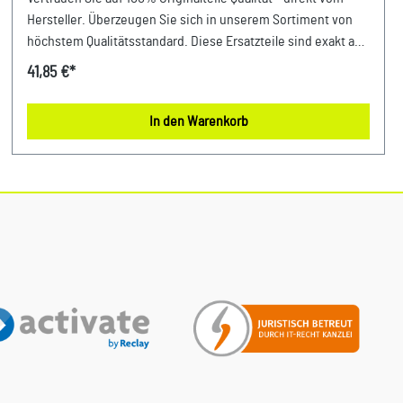
Hersteller. Überzeugen Sie sich in unserem Sortiment von
höchstem Qualitätsstandard. Diese Ersatzteile sind exakt auf
Ihr Fahrzeug abgestimmt und sorgen für eine optimale
41,85 €*
Passgenauigkeit und garantieren maximale Zuverlässigkeit
in Ihrem Fahrzeug! Produktinfos: 100% passgenau, da
In den Warenkorb
Original Ersatzteilepassende Teilenummern: 8T0853605
2ZZ, 8T0853605passende PR-Nummer: 4ZA, 4ZD, 4ZB uvm.
Lieferumfang: 1x Emblem Verwendung: passend bei Audi A3
ab Bj. 2013passend bei Audi A4 Bj. 2013 - 2025passend bei
Audi A5 Bj. 2010 - 2025passend bei Audi A6 Bj. 2019 -
2026passend bei Audi A7 Bj. 2019 - 2026 Unser Service für
Sie: Um Fehlkäufe zu vermeiden, bieten wir Ihnen die
Möglichkeit, uns vor Ihrer Bestellung oder in der
Kaufabwicklung die 17-stellige Fahrgestellnummer (Bsp. VW:
WVWZZZ... Audi: WAUZZZ...) Ihres Fahrzeugs mitzuteilen. Wir
prüfen vorab, ob der gewünschte Artikel zum Fahrzeug
passt.