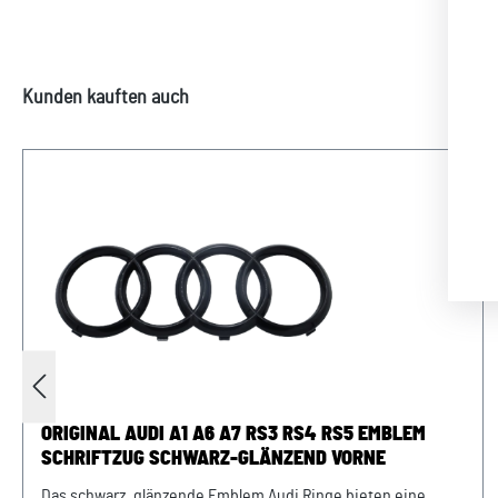
Produktgalerie überspringen
Kunden kauften auch
ORIGINAL AUDI A1 A6 A7 RS3 RS4 RS5 EMBLEM
SCHRIFTZUG SCHWARZ-GLÄNZEND VORNE
Das schwarz, glänzende Emblem Audi Ringe bieten eine