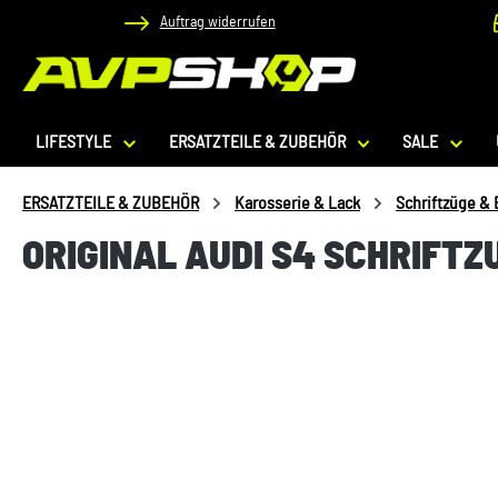
Auftrag widerrufen
 Hauptinhalt springen
Zur Suche springen
Zur Hauptnavigation springen
LIFESTYLE
ERSATZTEILE & ZUBEHÖR
SALE
ERSATZTEILE & ZUBEHÖR
Karosserie & Lack
Schriftzüge &
ORIGINAL AUDI S4 SCHRIFT
Bildergalerie überspringen