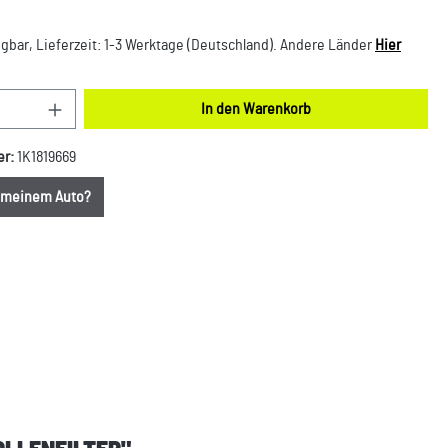
gbar, Lieferzeit: 1-3 Werktage (Deutschland). Andere Länder
Hier
nzahl: Gib den gewünschten Wert ein oder benut
In den Warenkorb
er:
1K1819669
u meinem Auto?