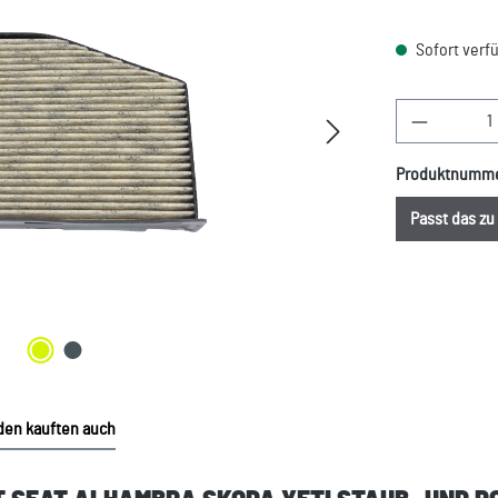
Sofort verfü
Produkt A
Produktnumm
Passt das z
en kauften auch