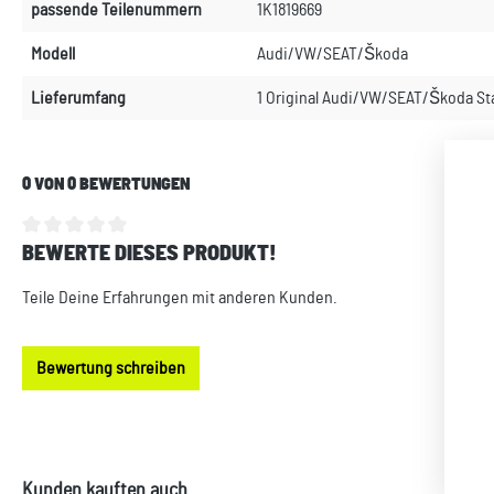
passende Teilenummern
1K1819669
Modell
Audi/VW/SEAT/Škoda
Lieferumfang
1 Original Audi/VW/SEAT/Škoda Sta
0 VON 0 BEWERTUNGEN
BEWERTE DIESES PRODUKT!
Durchschnittliche Bewertung von 0 von 5 Sternen
Teile Deine Erfahrungen mit anderen Kunden.
Bewertung schreiben
Produktgalerie überspringen
Kunden kauften auch