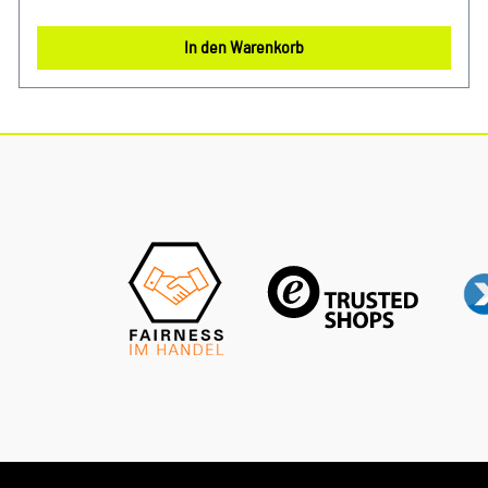
Passform und robusten Konstruktion sorgt dieser Filter für
eine saubere und gesunde Luftqualität während der Fahrt. Er
In den Warenkorb
wurde speziell für Audi und VW Fahrzeuge entwickelt und
bietet eine optimale Leistung sowie Langlebigkeit. Durch
regelmäßigen Austausch des Pollenfilters können
Fahrzeuginsassen vor Allergenen und Schadstoffen
geschützt werden, während gleichzeitig das
Klimaanlagensystem geschont wird.Produktinfos:100%
passgenau, da Original ErsatzteileVerwendung:passend bei
vielen Audi VW SEAT Škoda ModellenUnser Service für
Sie:Um Fehlkäufe zu vermeiden, bieten wir Ihnen die
Möglichkeit, uns vor Ihrer Bestellung oder in der
Kaufabwicklung die 17-stellige Fahrgestellnummer(Bsp. VW:
WVWZZZ... Audi: WAUZZZ...) Ihres Fahrzeugs mitzuteilen.
Wir prüfen vorab, ob der gewünschte Artikel zum Fahrzeug
passt.