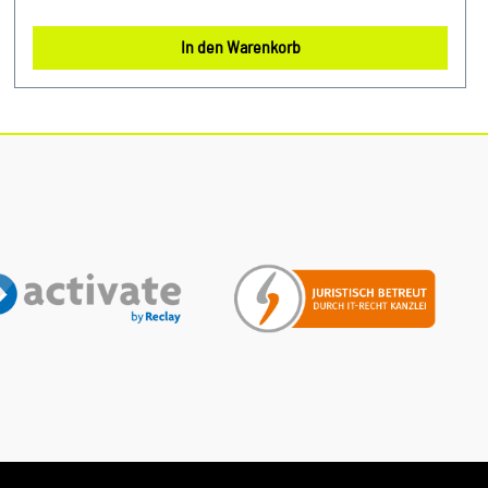
Passform und robusten Konstruktion sorgt dieser Filter für
eine saubere und gesunde Luftqualität während der Fahrt. Er
In den Warenkorb
wurde speziell für Audi und VW Fahrzeuge entwickelt und
bietet eine optimale Leistung sowie Langlebigkeit. Durch
regelmäßigen Austausch des Pollenfilters können
Fahrzeuginsassen vor Allergenen und Schadstoffen
geschützt werden, während gleichzeitig das
Klimaanlagensystem geschont wird. Produktinfos: 100%
passgenau, da Original Ersatzteile Verwendung: passend bei
vielen Audi/VW/SEAT/Škoda Unser Service für Sie: Um
Fehlkäufe zu vermeiden, bieten wir Ihnen die Möglichkeit,
uns vor Ihrer Bestellung oder in der Kaufabwicklung die 17-
stellige Fahrgestellnummer(Bsp. VW: WVWZZZ... Audi:
WAUZZZ...) Ihres Fahrzeugs mitzuteilen. Wir prüfen vorab, ob
der gewünschte Artikel zum Fahrzeug passt.