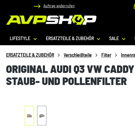
Auftrag widerrufen
 Hauptinhalt springen
Zur Suche springen
Zur Hauptnavigation springen
LIFESTYLE
ERSATZTEILE & ZUBEHÖR
SALE
ERSATZTEILE & ZUBEHÖR
Verschleißteile
Filter
Innenra
ORIGINAL AUDI Q3 VW CADD
STAUB- UND POLLENFILTER
Bildergalerie überspringen