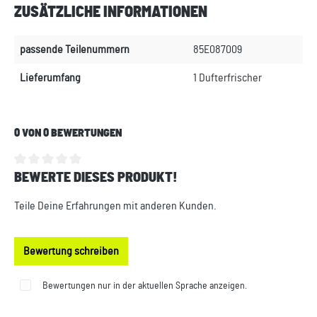
ZUSÄTZLICHE INFORMATIONEN
passende Teilenummern
85E087009
Lieferumfang
1 Dufterfrischer
0 VON 0 BEWERTUNGEN
BEWERTE DIESES PRODUKT!
Durchschnittliche Bewertung von 0 von 5 Sternen
Teile Deine Erfahrungen mit anderen Kunden.
Bewertung schreiben
Bewertungen nur in der aktuellen Sprache anzeigen.