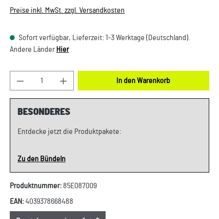
Preise inkl. MwSt. zzgl. Versandkosten
Sofort verfügbar, Lieferzeit: 1-3 Werktage (Deutschland).
Andere Länder
Hier
Produkt Anzahl: Gib den gewünschten Wert ein oder
In den Warenkorb
BESONDERES
Entdecke jetzt die Produktpakete:
Zu den Bündeln
Produktnummer:
85E087009
EAN:
4039378668488