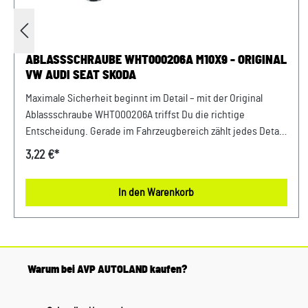
ABLASSSCHRAUBE WHT000206A M10X9 - ORIGINAL
VW AUDI SEAT SKODA
Maximale Sicherheit beginnt im Detail – mit der Original
Ablassschraube WHT000206A triffst Du die richtige
Entscheidung. Gerade im Fahrzeugbereich zählt jedes Detail
– deshalb profitierst Du von einem sicheren Gefühl bei jeder
3,22 €*
Fahrt und dauerhaft stabilen Komponenten. Perfekt
abgestimmt auf die Anforderungen moderner Fahrzeuge
In den Warenkorb
bietet dieses Teil maximale Zuverlässigkeit. Entwickelt für
Fahrzeuge der VAG-Gruppe bietet dieses Originalteil eine
passgenaue Lösung für viele Anwendungen im Alltag.
Produktinfos & Verwendung: 100 % passgenau, da Original
Ersatzteile Zuverlässiger Einsatz in verschiedensten
Warum bei AVP AUTOLAND kaufen?
Befestigungsbereichen Passend für zahlreiche
Anwendungen im Fahrzeugbau Vorteile auf einen Blick: