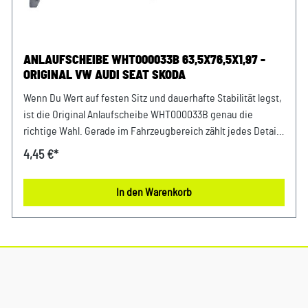
ANLAUFSCHEIBE WHT000033B 63,5X76,5X1,97 -
ORIGINAL VW AUDI SEAT SKODA
Wenn Du Wert auf festen Sitz und dauerhafte Stabilität legst,
ist die Original Anlaufscheibe WHT000033B genau die
richtige Wahl. Gerade im Fahrzeugbereich zählt jedes Detail
– deshalb profitierst Du von einem sicheren Gefühl bei jeder
4,45 €*
Fahrt und dauerhaft stabilen Komponenten. Die hochwertige
Verarbeitung garantiert eine lange Lebensdauer und
In den Warenkorb
gleichbleibende Performance. Entwickelt für Fahrzeuge der
VAG-Gruppe bietet dieses Originalteil eine passgenaue
Lösung für viele Anwendungen im Alltag. Produktinfos &
Verwendung: 100 % passgenau, da Original Ersatzteile
Zuverlässiger Einsatz in verschiedensten
Befestigungsbereichen Passend für zahlreiche
Anwendungen im Fahrzeugbau Vorteile auf einen Blick: