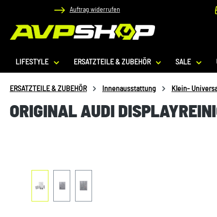
Auftrag widerrufen
 Hauptinhalt springen
Zur Suche springen
Zur Hauptnavigation springen
LIFESTYLE
ERSATZTEILE & ZUBEHÖR
SALE
ERSATZTEILE & ZUBEHÖR
Innenausstattung
Klein- Univers
ORIGINAL AUDI DISPLAYREI
Bildergalerie überspringen