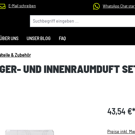
E-Mail schreiben
WhatsApp Chat star
ÜBER UNS
UNSER BLOG
FAQ
alteile & Zubehör
NIGER- UND INNENRAUMDUFT S
43,54 €
Preise inkl. M