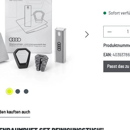
Sofort verfü
Produkt A
Produktnumm
EAN:
40393786
Passt das z
en kauften auch