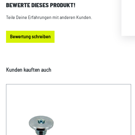
BEWERTE DIESES PRODUKT!
Durchschnittliche Bewertung von 0 von 5 Sternen
Teile Deine Erfahrungen mit anderen Kunden.
Bewertung schreiben
Produktgalerie überspringen
Kunden kauften auch