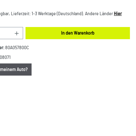
gbar, Lieferzeit: 1-3 Werktage (Deutschland). Andere Länder
Hier
nzahl: Gib den gewünschten Wert ein oder benut
In den Warenkorb
er:
80A057800C
08071
u meinem Auto?