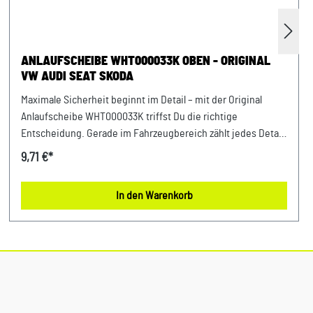
ANLAUFSCHEIBE WHT000033K OBEN - ORIGINAL
VW AUDI SEAT SKODA
Maximale Sicherheit beginnt im Detail – mit der Original
Anlaufscheibe WHT000033K triffst Du die richtige
Entscheidung. Gerade im Fahrzeugbereich zählt jedes Detail
– deshalb profitierst Du von einem sicheren Gefühl bei jeder
9,71 €*
Fahrt und dauerhaft stabilen Komponenten. Perfekt
abgestimmt auf die Anforderungen moderner Fahrzeuge
In den Warenkorb
bietet dieses Teil maximale Zuverlässigkeit. Entwickelt für
Fahrzeuge der VAG-Gruppe bietet dieses Originalteil eine
passgenaue Lösung für viele Anwendungen im Alltag.
Produktinfos & Verwendung: 100 % passgenau, da Original
Ersatzteile Zuverlässiger Einsatz in verschiedensten
Befestigungsbereichen Passend für zahlreiche
Anwendungen im Fahrzeugbau Vorteile auf einen Blick: