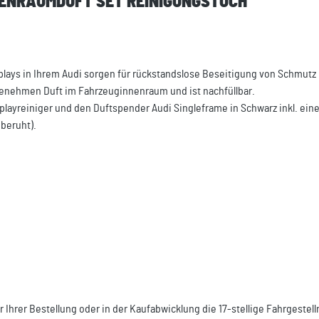
NNENRAUMDUFT SET REINIGUNGSTUCH"
splays in Ihrem Audi sorgen für rückstandslose Beseitigung von Schmutz
genehmen Duft im Fahrzeuginnenraum und ist nachfüllbar.
playreiniger und den Duftspender Audi Singleframe in Schwarz inkl. eine
beruht).
r Ihrer Bestellung oder in der Kaufabwicklung die 17-stellige Fahrgest