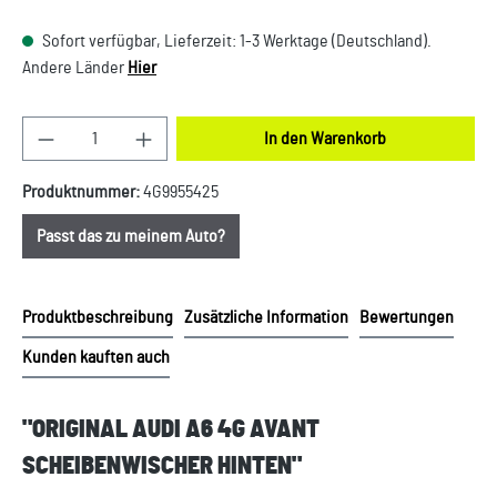
Sofort verfügbar, Lieferzeit: 1-3 Werktage (Deutschland).
Andere Länder
Hier
Produkt Anzahl: Gib den gewünschten Wert ein oder
In den Warenkorb
Produktnummer:
4G9955425
Passt das zu meinem Auto?
Produktbeschreibung
Zusätzliche Information
Bewertungen
Kunden kauften auch
"ORIGINAL AUDI A6 4G AVANT
SCHEIBENWISCHER HINTEN"