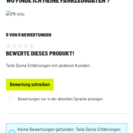
WO FINDE ICH MEINE FAHRZEUGDATEN ?
0 VON 0 BEWERTUNGEN
BEWERTE DIESES PRODUKT!
Durchschnittliche Bewertung von 0 von 5 Sternen
Teile Deine Erfahrungen mit anderen Kunden.
Bewertung schreiben
Bewertungen nur in der aktuellen Sprache anzeigen.
Keine Bewertungen gefunden. Teile Deine Erfahrungen