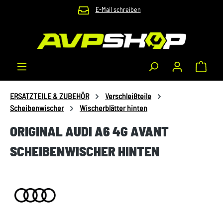
E-Mail schreiben
Zum Hauptinhalt springen
Waren
ERSATZTEILE & ZUBEHÖR
Verschleißteile
Scheibenwischer
Wischerblätter hinten
ORIGINAL AUDI A6 4G AVANT
SCHEIBENWISCHER HINTEN