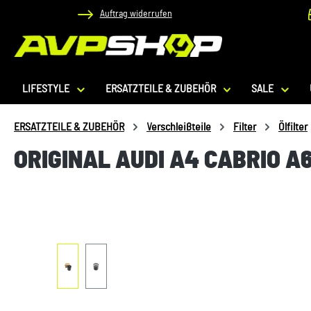
Auftrag widerrufen
 Hauptinhalt springen
Zur Suche springen
Zur Hauptnavigation springen
LIFESTYLE
ERSATZTEILE & ZUBEHÖR
SALE
ERSATZTEILE & ZUBEHÖR
Verschleißteile
Filter
Ölfilter
ORIGINAL AUDI A4 CABRIO A
Bildergalerie überspringen