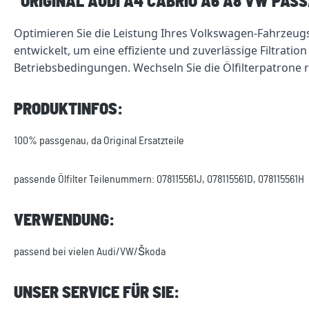
"ORIGINAL AUDI A4 CABRIO A6 A8 VW PASS
Optimieren Sie die Leistung Ihres Volkswagen-Fahrzeugs
entwickelt, um eine effiziente und zuverlässige Filtrati
Betriebsbedingungen. Wechseln Sie die Ölfilterpatrone r
PRODUKTINFOS:
100% passgenau, da Original Ersatzteile
passende Ölfilter Teilenummern: 078115561J, 078115561D, 078115561H
VERWENDUNG:
passend bei vielen Audi/VW/Škoda
UNSER SERVICE FÜR SIE: