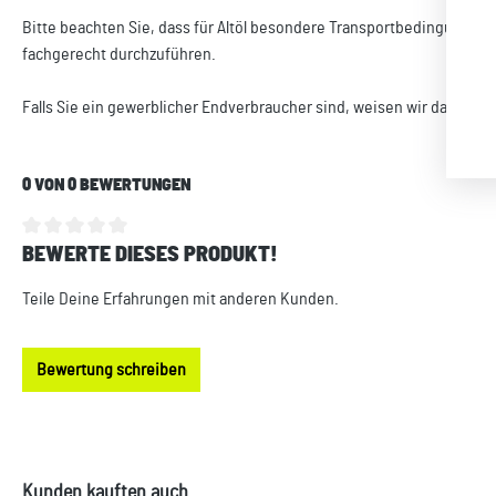
Bitte beachten Sie, dass für Altöl besondere Transportbedingungen 
fachgerecht durchzuführen.
Falls Sie ein gewerblicher Endverbraucher sind, weisen wir darauf h
0 VON 0 BEWERTUNGEN
BEWERTE DIESES PRODUKT!
Durchschnittliche Bewertung von 0 von 5 Sternen
Teile Deine Erfahrungen mit anderen Kunden.
Bewertung schreiben
Produktgalerie überspringen
Kunden kauften auch