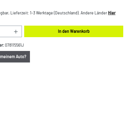
gbar, Lieferzeit: 1-3 Werktage (Deutschland). Andere Länder
Hier
nzahl: Gib den gewünschten Wert ein oder benut
In den Warenkorb
er:
078115561J
u meinem Auto?