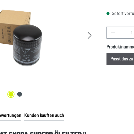
Sofort verfü
Produkt A
Produktnumm
Passt das z
ewertungen
Kunden kauften auch