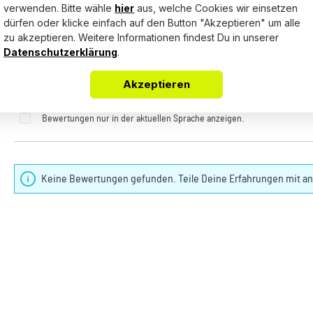
verwenden. Bitte wähle
hier
aus, welche Cookies wir einsetzen
gelten können. Wir weisen außerdem darauf hin, dass unsere Annahmeste
dürfen oder klicke einfach auf den Button "Akzeptieren" um alle
zu akzeptieren. Weitere Informationen findest Du in unserer
Datenschutzerklärung
.
in, dass wir uns Ihnen gegenüber zur Erfüllung unserer Annahmepflichte
Akzeptieren
Bewertungen nur in der aktuellen Sprache anzeigen.
Keine Bewertungen gefunden. Teile Deine Erfahrungen mit a