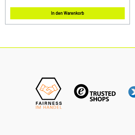
Spiel. Er entfernt zuverlässig Schmutzpartikel, Metallabrieb
und Rückstände aus dem Motoröl und sorgt so für eine
In den Warenkorb
konstant optimale Schmierung. Das Ergebnis: weniger
Verschleiß, bessere Leistung und ein ruhiger Motorlauf –
Kilometer für Kilometer. Der Ölfilter ist passgenau für viele
Modelle von Audi, VW, Seat und Skoda entwickelt und
überzeugt durch seine langlebige Qualität und perfekte
Funktionalität. Vertraue auf Originalteile und investiere in
die Zukunft Deines Fahrzeugs. So bleibt Dein Motor
geschützt und leistungsstark – egal, ob im Alltag oder auf
langen Strecken. Produktinfos & Verwendung: 100 %
passgenau, da Original Ersatzteile passend bei vielen VW,
Audi Modellen Vergleichsnummern: 0451103033, H14/2W,
W719/5, OC47, J1310819 Vorteile auf einen Blick: Effektive
Filterleistung für maximalen Motorschutz Hochwertige
Verarbeitung für lange Lebensdauer Optimale Kompatibilität
mit vielen VAG-Modellen FAQ – Häufige Fragen: 1. Für welche
Fahrzeuge ist der Ölfilter geeignet? Der Ölfilter passt für
viele Audi, VW, Seat und Skoda Modelle. Eine genaue Prüfung