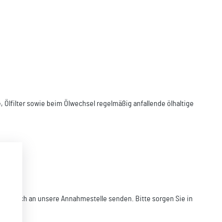
Ölfilter sowie beim Ölwechsel regelmäßig anfallende ölhaltige
e Öl auch an unsere Annahmestelle senden. Bitte sorgen Sie in