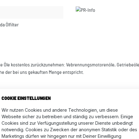
a Ölfilter
te Öle kostenlos zurückzunehmen: Vebrennungsmotorenöle, Getriebeöle, 
che der bei uns gekauften Menge entspricht.
COOKIE EINSTELLUNGEN
Wir nutzen Cookies und andere Technologien, um diese
Webseite sicher zu betreiben und ständig zu verbessern. Einige
Cookies sind zur Verfügungsstellung unserer Dienste unbedingt
 Fr zwischen 8 und 17 Uhr) abgeben. Alternativ können Sie das gebraucht
notwendig. Cookies zu Zwecken der anonymen Statistik oder des
ichende Frankierung.
Marketings dürfen wir hingegen nur mit Deiner Einwilligung