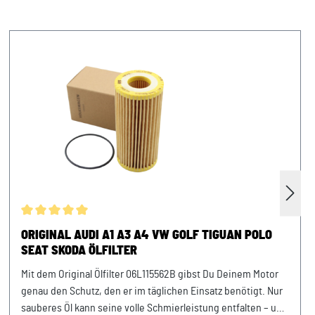
Durchschnittliche Bewertung von 5 von 5 Sternen
ORIGINAL AUDI A1 A3 A4 VW GOLF TIGUAN POLO
SEAT SKODA ÖLFILTER
Mit dem Original Ölfilter 06L115562B gibst Du Deinem Motor
genau den Schutz, den er im täglichen Einsatz benötigt. Nur
sauberes Öl kann seine volle Schmierleistung entfalten – und