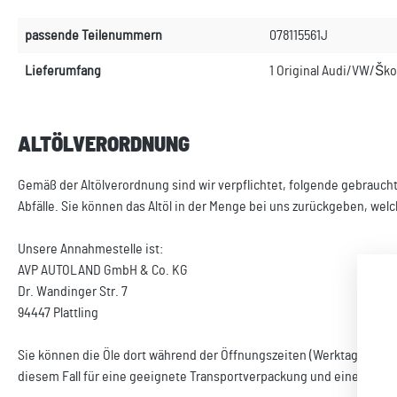
passende Teilenummern
078115561J
Lieferumfang
1 Original Audi/VW/Škod
ALTÖLVERORDNUNG
Gemäß der Altölverordnung sind wir verpflichtet, folgende gebrauch
Abfälle. Sie können das Altöl in der Menge bei uns zurückgeben, wel
Unsere Annahmestelle ist:
AVP AUTOLAND GmbH & Co. KG
Dr. Wandinger Str. 7
94447 Plattling
Sie können die Öle dort während der Öffnungszeiten (Werktags, Mo –
diesem Fall für eine geeignete Transportverpackung und eine ausre