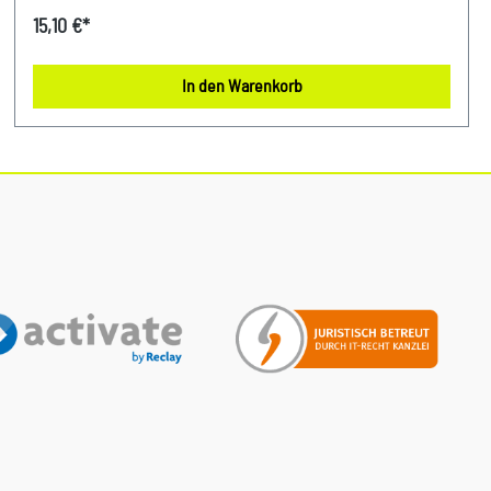
genau dafür wurde dieser hochwertige Original Ölfilter
15,10 €*
entwickelt. Er filtert zuverlässig Verunreinigungen wie Ruß,
Metallpartikel und Ablagerungen aus dem Ölkreislauf und
In den Warenkorb
sorgt so für eine konstante Performance Deines Motors. Das
Ergebnis: optimale Effizienz, reduzierte Abnutzung und ein
spürbar ruhiger Lauf – bei jeder Fahrt. Speziell abgestimmt
auf zahlreiche Modelle von Audi, VW, Seat und Skoda
überzeugt dieser Ölfilter durch höchste Präzision und
langlebige Qualität. Setze auf geprüfte Originalteile, um die
Lebensdauer Deines Motors zu verlängern und teure
Folgeschäden zu vermeiden. So bleibt Dein Fahrzeug
zuverlässig, effizient und jederzeit einsatzbereit.
Produktinfos & Verwendung: 100 % passgenau, da Original
Ersatzteile passend bei vielen VW, Audi, Skoda Modellen
Vergleichsnummern: 1457437004, OX1217D, HU6013Z Vorteile
auf einen Blick: Zuverlässige Reinigung des Motoröls für
konstanten Schutz Robuste Bauweise für langfristige
Nutzung Perfekt abgestimmt auf viele Fahrzeuge der VAG-
Gruppe FAQ – Häufige Fragen: 1. Ist dieser Ölfilter ein