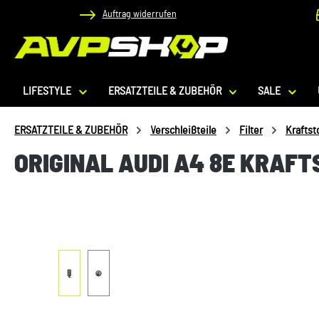
Auftrag widerrufen
 Hauptinhalt springen
Zur Suche springen
Zur Hauptnavigation springen
LIFESTYLE
ERSATZTEILE & ZUBEHÖR
SALE
ERSATZTEILE & ZUBEHÖR
Verschleißteile
Filter
Kraftsto
ORIGINAL AUDI A4 8E KRAFT
Bildergalerie überspringen