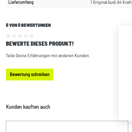
Lieferumfang
1 Original Audi A4 Kraft
0 VON 0 BEWERTUNGEN
BEWERTE DIESES PRODUKT!
Durchschnittliche Bewertung von 0 von 5 Sternen
Teile Deine Erfahrungen mit anderen Kunden.
Bewertung schreiben
Produktgalerie überspringen
Kunden kauften auch