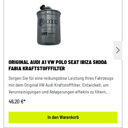
ORIGINAL AUDI A1 VW POLO SEAT IBIZA SKODA
FABIA KRAFTSTOFFFILTER
Sorgen Sie für eine reibungslose Leistung Ihres Fahrzeugs
mit dem Original VW Audi Kraftstofffilter. Entwickelt, um
Verunreinigungen und Ablagerungen effektiv zu filtern,
gewährleistet dieser Filter eine optimale Kraftstoffqualität.
46,20 €*
Verlassen Sie sich auf höchste Qualität und Passgenauigkeit,
um die Lebensdauer Ihres Motors zu verlängern. Entdecken
In den Warenkorb
Sie noch heute die bewährte Zuverlässigkeit des Original VW
Audi Kraftstofffilters Produktinfos: 100% passgenau, da