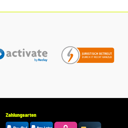
Original Ersatzteile Verwendung: passend bei vielen
Audi/VW/SEAT/Škoda Modellen Unser Service für Sie: Um
Fehlkäufe zu vermeiden, bieten wir Ihnen die Möglichkeit,
uns vor Ihrer Bestellung oder in der Kaufabwicklung die 17-
stellige Fahrgestellnummer(Bsp. VW: WVWZZZ... Audi:
WAUZZZ...) Ihres Fahrzeugs mitzuteilen. Wir prüfen vorab, ob
der gewünschte Artikel zum Fahrzeug passt.
Zahlungsarten