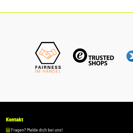
Original Ersatzteile Verwendung: passend bei vielen
Audi/VW/SEAT/Škoda Modellen Unser Service für Sie: Um
Fehlkäufe zu vermeiden, bieten wir Ihnen die Möglichkeit,
uns vor Ihrer Bestellung oder in der Kaufabwicklung die 17-
stellige Fahrgestellnummer(Bsp. VW: WVWZZZ... Audi:
WAUZZZ...) Ihres Fahrzeugs mitzuteilen. Wir prüfen vorab, ob
der gewünschte Artikel zum Fahrzeug passt.
Kontakt
Fragen? Melde dich bei uns!