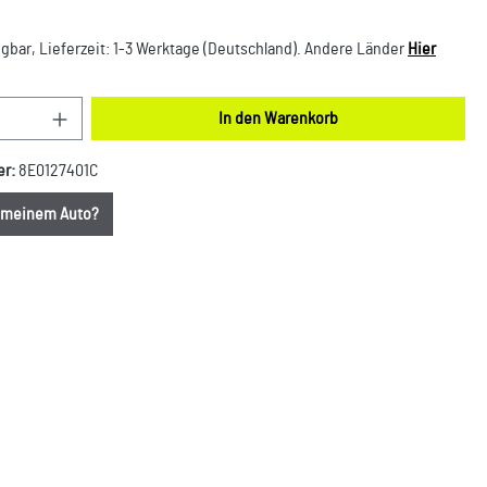
gbar, Lieferzeit: 1-3 Werktage (Deutschland). Andere Länder
Hier
nzahl: Gib den gewünschten Wert ein oder benut
In den Warenkorb
er:
8E0127401C
u meinem Auto?