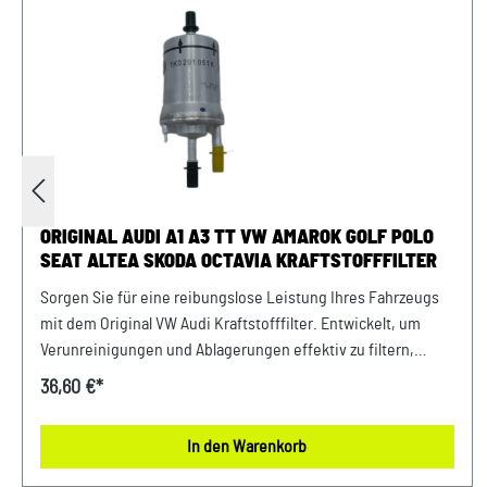
ORIGINAL AUDI A1 A3 TT VW AMAROK GOLF POLO
SEAT ALTEA SKODA OCTAVIA KRAFTSTOFFFILTER
Sorgen Sie für eine reibungslose Leistung Ihres Fahrzeugs
mit dem Original VW Audi Kraftstofffilter. Entwickelt, um
Verunreinigungen und Ablagerungen effektiv zu filtern,
gewährleistet dieser Filter eine optimale Kraftstoffqualität.
36,60 €*
Verlassen Sie sich auf höchste Qualität und Passgenauigkeit,
um die Lebensdauer Ihres Motors zu verlängern. Entdecken
In den Warenkorb
Sie noch heute die bewährte Zuverlässigkeit des Original VW
Audi Kraftstofffilters Produktinfos: 100% passgenau, da