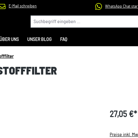
E-Mail schreiben
WhatsApp Chat star
ÜBER UNS
UNSER BLOG
FAQ
fffilter
STOFFFILTER
27,05 €*
Preise inkl. M