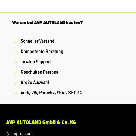
Original Ersatzteile Verwendung: passend bei vielen
Audi/VW/SEAT/Škoda Modellen Unser Service für Sie: Um
Fehlkäufe zu vermeiden, bieten wir Ihnen die Möglichkeit,
Warum bei AVP AUTOLAND kaufen?
uns vor Ihrer Bestellung oder in der Kaufabwicklung die 17-
stellige Fahrgestellnummer(Bsp. VW: WVWZZZ... Audi:
Schneller Versand
WAUZZZ...) Ihres Fahrzeugs mitzuteilen. Wir prüfen vorab, ob
der gewünschte Artikel zum Fahrzeug passt.
Kompetente Beratung
Telefon Support
Geschultes Personal
Große Auswahl
Audi, VW, Porsche, SEAT, ŠKODA
AVP AUTOLAND GmbH & Co. KG
Impressum