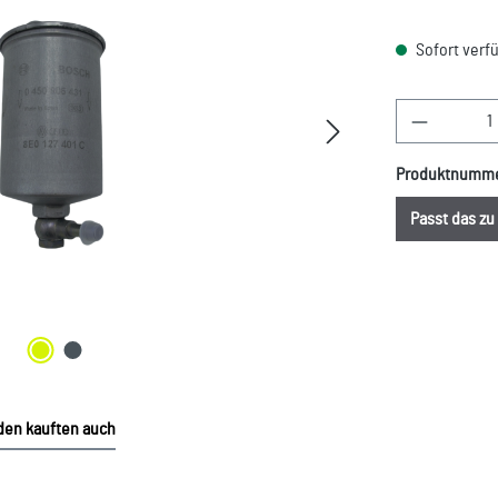
Sofort verfü
Produkt A
Produktnumm
Passt das z
en kauften auch