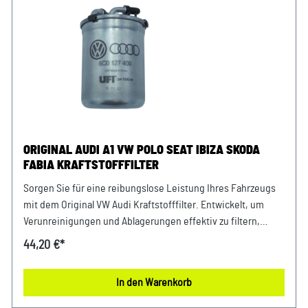
ORIGINAL AUDI A1 VW POLO SEAT IBIZA SKODA
FABIA KRAFTSTOFFFILTER
Sorgen Sie für eine reibungslose Leistung Ihres Fahrzeugs
mit dem Original VW Audi Kraftstofffilter. Entwickelt, um
Verunreinigungen und Ablagerungen effektiv zu filtern,
gewährleistet dieser Filter eine optimale Kraftstoffqualität.
44,20 €*
Verlassen Sie sich auf höchste Qualität und Passgenauigkeit,
um die Lebensdauer Ihres Motors zu verlängern. Entdecken
In den Warenkorb
Sie noch heute die bewährte Zuverlässigkeit des Original VW
Audi Kraftstofffilters Produktinfos: 100% passgenau, da