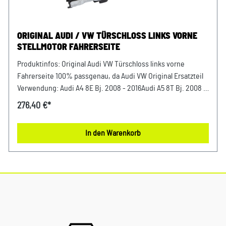
ORIGINAL AUDI / VW TÜRSCHLOSS LINKS VORNE
STELLMOTOR FAHRERSEITE
Produktinfos: Original Audi VW Türschloss links vorne
Fahrerseite 100% passgenau, da Audi VW Original Ersatzteil
Verwendung: Audi A4 8E Bj. 2008 - 2016Audi A5 8T Bj. 2008 -
2011Audi Q3 8U Bj. 2012 - 2014Audi Q5 8R Bj. 2009 - 2012Audi
276,40 €*
Q7 4L Bj. 2009 - 2009Audi TT 8N Bj. 2007 - 2014Audi RSQ3
2014 - 2018Audi TTRS 2010 - 2014 VW Touareg 2011 - 2018
In den Warenkorb
Unser Service für Sie: Um Fehlkäufe zu vermeiden, bieten
wir Ihnen die Möglichkeit, uns vor Ihrer Bestellung oder in
der Kaufabwicklung die 17-stellige Fahrgestellnummer (Bsp.
VW: WVWZZZ... Audi: WAUZZZ...) Ihres Fahrzeugs
mitzuteilen. Wir prüfen vorab, ob der gewünschte Artikel
zum Fahrzeug passt.