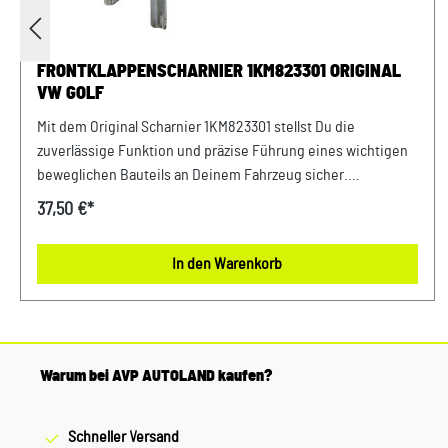
FRONTKLAPPENSCHARNIER 1KM823301 ORIGINAL
VW GOLF
Mit dem Original Scharnier 1KM823301 stellst Du die
zuverlässige Funktion und präzise Führung eines wichtigen
beweglichen Bauteils an Deinem Fahrzeug sicher.
Scharniere sorgen im Alltag für kontrollierte
37,50 €*
Bewegungsabläufe und tragen dazu bei, dass Klappen,
Deckel oder andere Fahrzeugkomponenten sicher geöffnet,
In den Warenkorb
geschlossen und korrekt positioniert werden können.
Verschleiß, Korrosion oder Beschädigungen können die
Funktion beeinträchtigen und langfristig zu
Passungenauigkeiten oder erhöhten Belastungen
angrenzender Bauteile führen. Als Original Ersatzteil wurde
Warum bei AVP AUTOLAND kaufen?
das Scharnier 1KM823301 nach den hohen Qualitätsvorgaben
des Herstellers gefertigt. Die robuste Konstruktion und die
Schneller Versand
präzise Verarbeitung sorgen für eine optimale Integration in