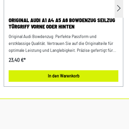
ORIGINAL AUDI A1 A4 A5 A6 BOWDENZUG SEILZUG
TÜRGRIFF VORNE ODER HINTEN
Original Audi Bowdenzug: Perfekte Passform und
erstklassige Qualität. Vertrauen Sie auf die Originalteile für
optimale Leistung und Langlebigkeit. Präzise gefertigt für
exakte Funktion und einfache Installation. Setzen Sie auf
23,40 €*
höchste Zuverlässigkeit mit dem Original Audi Bowdenzug
Produktinfos: 100% passgenau, da Original Ersatzteil Original
In den Warenkorb
Audi Bowdenzug vorn oder hinten Verwendung: passend bei
vielen A1 A4 A5 A6 A7 A8 Q3 Q5 TT Audi Modelle Unser Service
für Sie: Um Fehlkäufe zu vermeiden, bieten wir Ihnen die
Möglichkeit, uns vor Ihrer Bestellung oder in der
Kaufabwicklung die 17-stellige Fahrgestellnummer (Bsp. VW:
WVWZZZ... Audi: WAUZZZ...) Ihres Fahrzeugs mitzuteilen.
Wir prüfen vorab, ob der gewünschte Artikel zum Fahrzeug
passt.