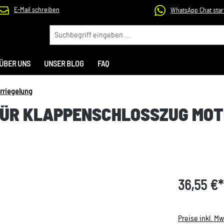
E-Mail schreiben
WhatsApp Chat star
ÜBER UNS
UNSER BLOG
FAQ
rriegelung
F FÜR KLAPPENSCHLOSSZUG MO
36,55 €*
Preise inkl. M