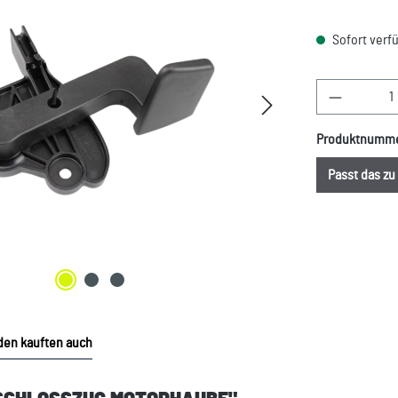
Sofort verfü
Produkt A
Produktnumm
Passt das z
en kauften auch