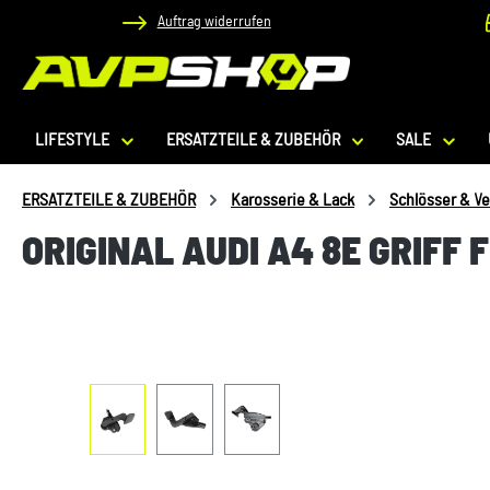
Auftrag widerrufen
 Hauptinhalt springen
Zur Suche springen
Zur Hauptnavigation springen
LIFESTYLE
ERSATZTEILE & ZUBEHÖR
SALE
ERSATZTEILE & ZUBEHÖR
Karosserie & Lack
Schlösser & Ve
ORIGINAL AUDI A4 8E GRIF
Bildergalerie überspringen