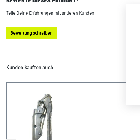
BEWERTE DIESES PRODUKT!
Durchschnittliche Bewertung von 0 von 5 Sternen
Teile Deine Erfahrungen mit anderen Kunden.
Bewertung schreiben
Produktgalerie überspringen
Kunden kauften auch