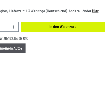
gbar, Lieferzeit: 1-3 Werktage (Deutschland). Andere Länder
Hier
nzahl: Gib den gewünschten Wert ein oder benut
In den Warenkorb
er:
8E1823533B 01C
u meinem Auto?