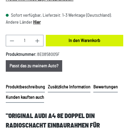
Sofort verfügbar, Lieferzeit: 1-3 Werktage (Deutschland).
Andere Länder
Hier
Produkt Anzahl: Gib den gewünschten Wert ein oder
In den Warenkorb
Produktnummer:
8E0858005F
Passt das zu meinem Auto?
Produktbeschreibung
Zusätzliche Information
Bewertungen
Kunden kauften auch
"ORIGINAL AUDI A4 8E DOPPEL DIN
RADIOSCHACHT EINBAURAHMEN FÜR