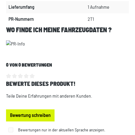
Lieferumfang
1 Aufnahme
PR-Nummern
2T1
WO FINDE ICH MEINE FAHRZEUGDATEN ?
0 VON 0 BEWERTUNGEN
BEWERTE DIESES PRODUKT!
Durchschnittliche Bewertung von 0 von 5 Sternen
Teile Deine Erfahrungen mit anderen Kunden.
Bewertung schreiben
Bewertungen nur in der aktuellen Sprache anzeigen.