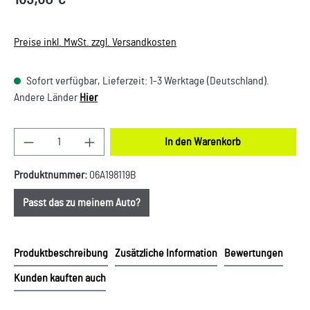
Preise inkl. MwSt. zzgl. Versandkosten
Sofort verfügbar, Lieferzeit: 1-3 Werktage (Deutschland).
Andere Länder
Hier
Produkt Anzahl: Gib den gewünschten Wert ein oder
In den Warenkorb
Produktnummer:
06A198119B
Passt das zu meinem Auto?
Produktbeschreibung
Zusätzliche Information
Bewertungen
Kunden kauften auch