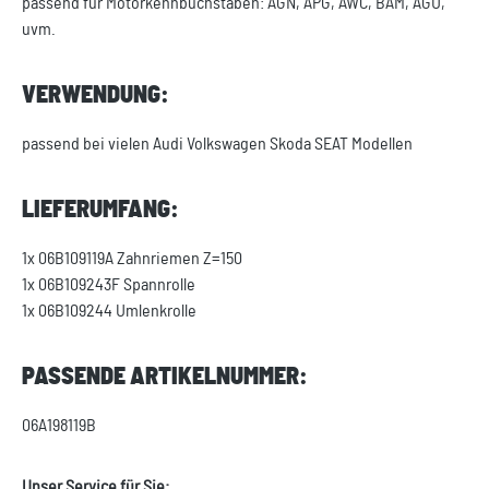
passend für Motorkennbuchstaben: AGN, APG, AWC, BAM, AGU,
uvm.
VERWENDUNG:
passend bei vielen Audi Volkswagen Skoda SEAT Modellen
LIEFERUMFANG:
1x 06B109119A Zahnriemen Z=150
1x 06B109243F Spannrolle
1x 06B109244 Umlenkrolle
PASSENDE ARTIKELNUMMER:
06A198119B
Unser Service für Sie: