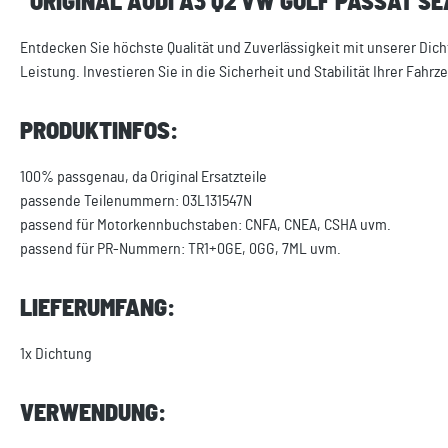
"ORIGINAL AUDI A3 Q2 VW GOLF PASSAT S
Entdecken Sie höchste Qualität und Zuverlässigkeit mit unserer Dic
Leistung. Investieren Sie in die Sicherheit und Stabilität Ihrer Fahr
PRODUKTINFOS:
100% passgenau, da Original Ersatzteile
passende Teilenummern: 03L131547N
passend für Motorkennbuchstaben: CNFA, CNEA, CSHA uvm.
passend für PR-Nummern: TR1+0GE, 0GG, 7ML uvm.
LIEFERUMFANG:
1x Dichtung
VERWENDUNG: