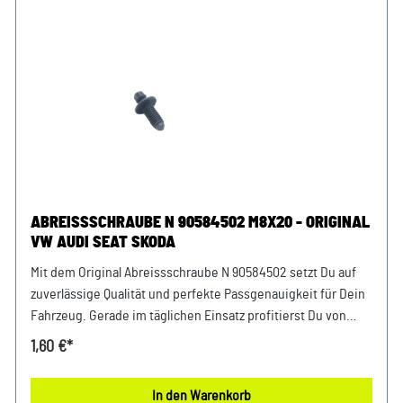
ABREISSSCHRAUBE N 90584502 M8X20 - ORIGINAL
VW AUDI SEAT SKODA
Mit dem Original Abreissschraube N 90584502 setzt Du auf
zuverlässige Qualität und perfekte Passgenauigkeit für Dein
Fahrzeug. Gerade im täglichen Einsatz profitierst Du von
einer stabilen Funktion und einem sicheren Gefühl bei jeder
1,60 €*
Fahrt. Dank exakter Fertigung integriert sich das Bauteil
nahtlos in Dein Fahrzeug und sorgt für eine sichere
In den Warenkorb
Anwendung. Damit setzt Du auf ein Bauteil, das exakt für