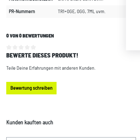
PR-Nummern
TR1+0GE, 0GG, 7ML uvm.
0 VON 0 BEWERTUNGEN
BEWERTE DIESES PRODUKT!
Durchschnittliche Bewertung von 0 von 5 Sternen
Teile Deine Erfahrungen mit anderen Kunden.
Bewertung schreiben
Produktgalerie überspringen
Kunden kauften auch