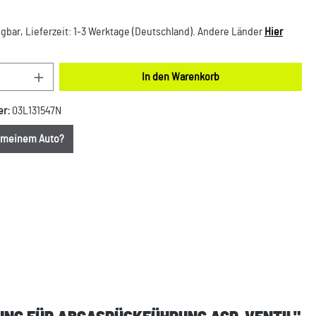
gbar, Lieferzeit: 1-3 Werktage (Deutschland). Andere Länder
Hier
nzahl: Gib den gewünschten Wert ein oder benut
In den Warenkorb
er:
03L131547N
u meinem Auto?