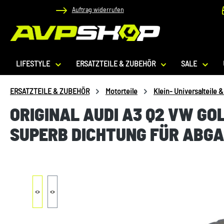
Auftrag widerrufen
 Hauptinhalt springen
Zur Suche springen
Zur Hauptnavigation springen
LIFESTYLE
ERSATZTEILE & ZUBEHÖR
SALE
ERSATZTEILE & ZUBEHÖR
Motorteile
Klein- Universalteile 
ORIGINAL AUDI A3 Q2 VW GO
SUPERB DICHTUNG FÜR ABG
Bildergalerie überspringen