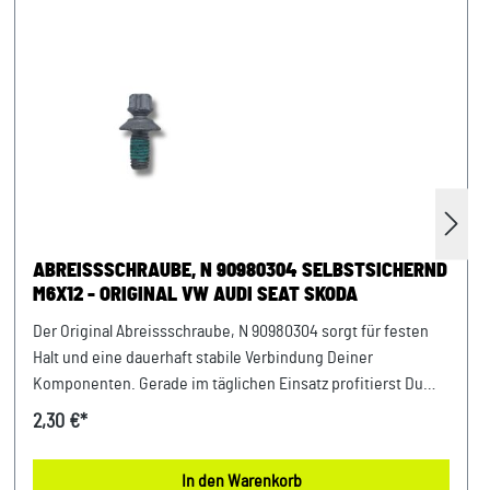
ABREISSSCHRAUBE, N 90980304 SELBSTSICHERND
M6X12 - ORIGINAL VW AUDI SEAT SKODA
Der Original Abreissschraube, N 90980304 sorgt für festen
Halt und eine dauerhaft stabile Verbindung Deiner
Komponenten. Gerade im täglichen Einsatz profitierst Du
von einer stabilen Funktion und einem sicheren Gefühl bei
2,30 €*
jeder Fahrt. Entwickelt für Fahrzeuge der VAG-Gruppe bietet
dieses Teil eine optimale Ergänzung für viele Bereiche.
In den Warenkorb
Damit setzt Du auf ein Bauteil, das exakt für Dein Fahrzeug