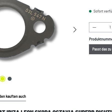
Sofort verfü
Produkt A
Produktnumm
Passt das z
en kauften auch