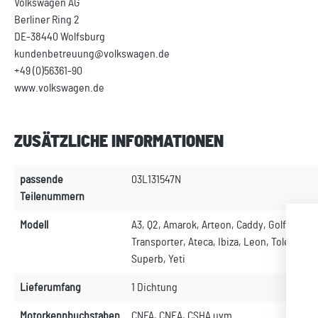
Volkswagen AG
Berliner Ring 2
DE-38440 Wolfsburg
kundenbetreuung@volkswagen.de
+49 (0)56361-90
www.volkswagen.de
ZUSÄTZLICHE INFORMATIONEN
passende
03L131547N
Teilenummern
Modell
A3, Q2, Amarok, Arteon, Caddy, Golf, Jetta,
Transporter, Ateca, Ibiza, Leon, Toledo, Fa
Superb, Yeti
Lieferumfang
1 Dichtung
Motorkennbuchstaben
CNFA, CNEA, CSHA uvm.