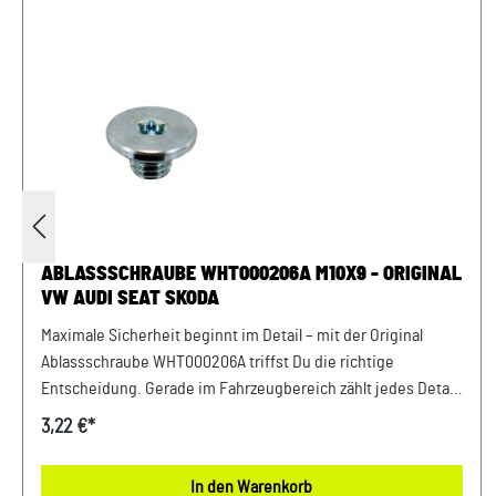
ABLASSSCHRAUBE WHT000206A M10X9 - ORIGINAL
VW AUDI SEAT SKODA
Maximale Sicherheit beginnt im Detail – mit der Original
Ablassschraube WHT000206A triffst Du die richtige
Entscheidung. Gerade im Fahrzeugbereich zählt jedes Detail
– deshalb profitierst Du von einem sicheren Gefühl bei jeder
3,22 €*
Fahrt und dauerhaft stabilen Komponenten. Perfekt
abgestimmt auf die Anforderungen moderner Fahrzeuge
In den Warenkorb
bietet dieses Teil maximale Zuverlässigkeit. Entwickelt für