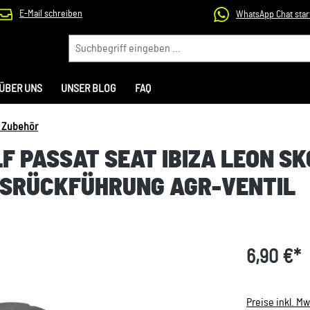
E-Mail schreiben
WhatsApp Chat star
ÜBER UNS
UNSER BLOG
FAQ
& Zubehör
LF PASSAT SEAT IBIZA LEON S
ASRÜCKFÜHRUNG AGR-VENTIL
6,90 €*
Preise inkl. M