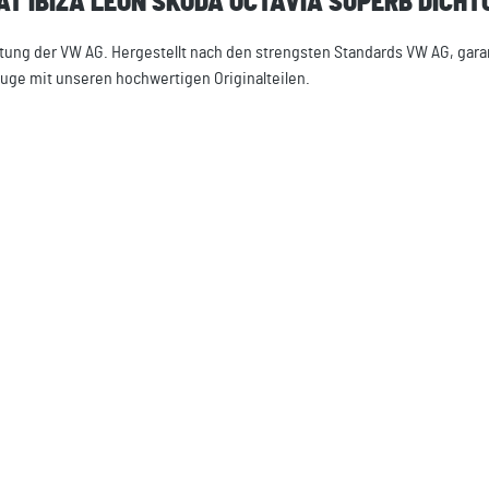
EAT IBIZA LEON SKODA OCTAVIA SUPERB DIC
htung der VW AG. Hergestellt nach den strengsten Standards VW AG, gara
zeuge mit unseren hochwertigen Originalteilen.