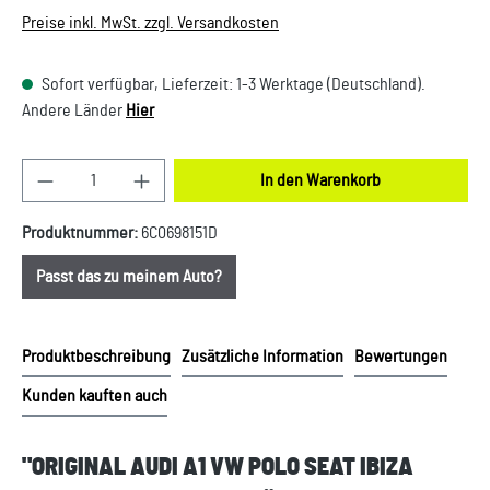
Preise inkl. MwSt. zzgl. Versandkosten
Sofort verfügbar, Lieferzeit: 1-3 Werktage (Deutschland).
Andere Länder
Hier
Produkt Anzahl: Gib den gewünschten Wert ein oder
In den Warenkorb
Produktnummer:
6C0698151D
Passt das zu meinem Auto?
Produktbeschreibung
Zusätzliche Information
Bewertungen
Kunden kauften auch
"ORIGINAL AUDI A1 VW POLO SEAT IBIZA