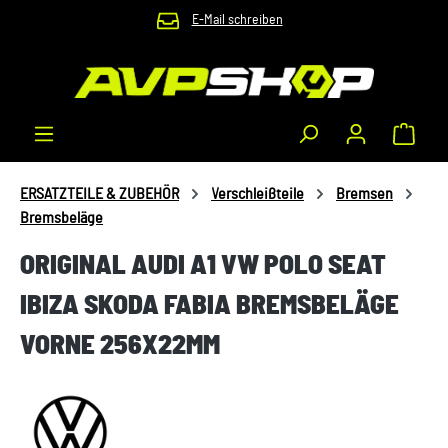
E-Mail schreiben
Zum Hauptinhalt springen
Waren
ERSATZTEILE & ZUBEHÖR
Verschleißteile
Bremsen
Bremsbeläge
ORIGINAL AUDI A1 VW POLO SEAT
IBIZA SKODA FABIA BREMSBELÄGE
VORNE 256X22MM