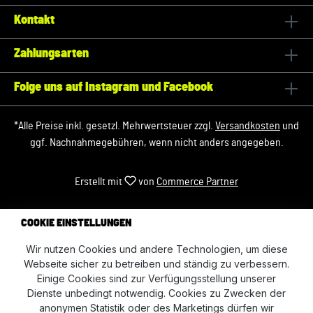
Kontakt
Zahlungsarten
Folge uns auf Instagram und Facebook
*Alle Preise inkl. gesetzl. Mehrwertsteuer zzgl.
Versandkosten
und
ggf. Nachnahmegebühren, wenn nicht anders angegeben.
Erstellt mit
von
Commerce Partner
COOKIE EINSTELLUNGEN
Wir nutzen Cookies und andere Technologien, um diese
Webseite sicher zu betreiben und ständig zu verbessern.
Einige Cookies sind zur Verfügungsstellung unserer
Dienste unbedingt notwendig. Cookies zu Zwecken der
anonymen Statistik oder des Marketings dürfen wir