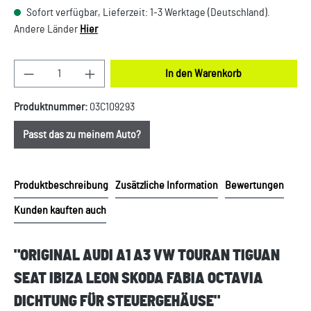
Sofort verfügbar, Lieferzeit: 1-3 Werktage (Deutschland).
Andere Länder
Hier
Produkt Anzahl: Gib den gewünschten Wert ein oder
In den Warenkorb
Produktnummer:
03C109293
Passt das zu meinem Auto?
Produktbeschreibung
Zusätzliche Information
Bewertungen
Kunden kauften auch
"ORIGINAL AUDI A1 A3 VW TOURAN TIGUAN
SEAT IBIZA LEON SKODA FABIA OCTAVIA
DICHTUNG FÜR STEUERGEHÄUSE"