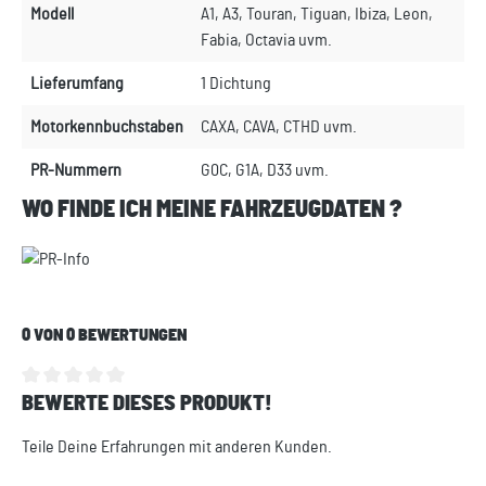
Modell
A1, A3, Touran, Tiguan, Ibiza, Leon,
Fabia, Octavia uvm.
Lieferumfang
1 Dichtung
Motorkennbuchstaben
CAXA, CAVA, CTHD uvm.
PR-Nummern
G0C, G1A, D33 uvm.
WO FINDE ICH MEINE FAHRZEUGDATEN ?
0 VON 0 BEWERTUNGEN
BEWERTE DIESES PRODUKT!
Durchschnittliche Bewertung von 0 von 5 Sternen
Teile Deine Erfahrungen mit anderen Kunden.