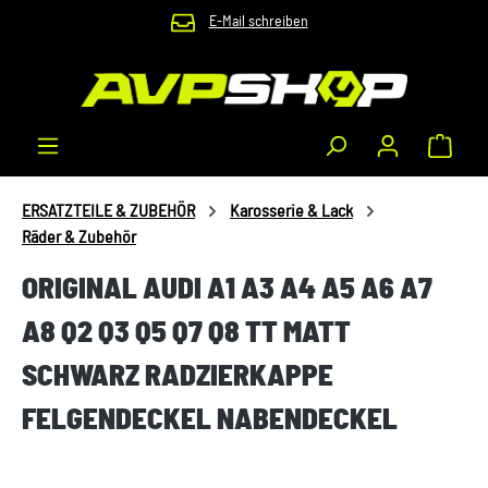
E-Mail schreiben
Zum Hauptinhalt springen
Waren
ERSATZTEILE & ZUBEHÖR
Karosserie & Lack
Räder & Zubehör
ORIGINAL AUDI A1 A3 A4 A5 A6 A7
A8 Q2 Q3 Q5 Q7 Q8 TT MATT
SCHWARZ RADZIERKAPPE
FELGENDECKEL NABENDECKEL