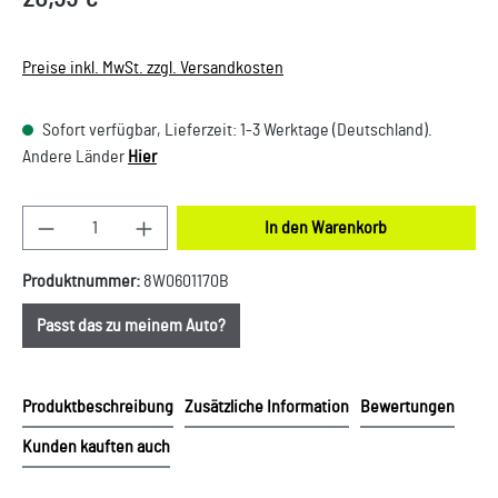
Preise inkl. MwSt. zzgl. Versandkosten
Sofort verfügbar, Lieferzeit: 1-3 Werktage (Deutschland).
Andere Länder
Hier
Produkt Anzahl: Gib den gewünschten Wert ein oder
In den Warenkorb
Produktnummer:
8W0601170B
Passt das zu meinem Auto?
Produktbeschreibung
Zusätzliche Information
Bewertungen
Kunden kauften auch