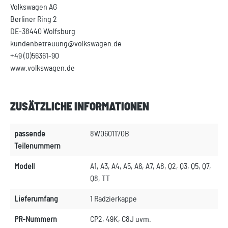
Volkswagen AG
Berliner Ring 2
DE-38440 Wolfsburg
kundenbetreuung@volkswagen.de
+49 (0)56361-90
www.volkswagen.de
ZUSÄTZLICHE INFORMATIONEN
passende
8W0601170B
Teilenummern
Modell
A1, A3, A4, A5, A6, A7, A8, Q2, Q3, Q5, Q7,
Q8, TT
Lieferumfang
1 Radzierkappe
PR-Nummern
CP2, 49K, C8J uvm.