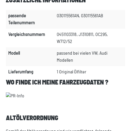
ZUSÄTZLICHE INFORMATIONEN
passende
030115561AN, 030115561AB
Teilenummern
Vergleichsnummern
0451103318, J1310811, OC295,
W712/52
Modell
passend bei vielen VW, Audi
Modellen
Lieferumfang
1 Original Ölfilter
WO FINDE ICH MEINE FAHRZEUGDATEN ?
ALTÖLVERORDNUNG