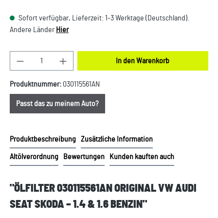
Sofort verfügbar, Lieferzeit: 1-3 Werktage (Deutschland).
Andere Länder
Hier
Produkt Anzahl: Gib den gewünschten Wert ein oder
In den Warenkorb
Produktnummer:
030115561AN
Passt das zu meinem Auto?
Produktbeschreibung
Zusätzliche Information
Altölverordnung
Bewertungen
Kunden kauften auch
"ÖLFILTER 030115561AN ORIGINAL VW AUDI
SEAT SKODA – 1.4 & 1.6 BENZIN"