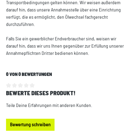
Transportbedingungen gelten können. Wir weisen außerdem
darauf hin, dass unsere Annahmestelle über eine Einrichtung
verfügt, die es ermöglicht, den Ölwechsel fachgerecht
durchzuführen.
Falls Sie ein gewerblicher Endverbraucher sind, weisen wir
darauf hin, dass wir uns Ihnen gegenüber zur Erfüllung unserer
Annahmepflichten Dritter bedienen können.
0 VON 0 BEWERTUNGEN
BEWERTE DIESES PRODUKT!
Durchschnittliche Bewertung von 0 von 5 Sternen
Teile Deine Erfahrungen mit anderen Kunden.
Bewertung schreiben