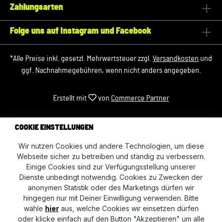
Zahlungsarten
Folge uns auf Instagram und Facebook
*Alle Preise inkl. gesetzl. Mehrwertsteuer zzgl.
Versandkosten
und
ggf. Nachnahmegebühren, wenn nicht anders angegeben.
Erstellt mit
von
Commerce Partner
COOKIE EINSTELLUNGEN
Wir nutzen Cookies und andere Technologien, um diese
Webseite sicher zu betreiben und ständig zu verbessern.
Einige Cookies sind zur Verfügungsstellung unserer
Dienste unbedingt notwendig. Cookies zu Zwecken der
anonymen Statistik oder des Marketings dürfen wir
hingegen nur mit Deiner Einwilligung verwenden. Bitte
wähle
hier
aus, welche Cookies wir einsetzen dürfen
oder klicke einfach auf den Button "Akzeptieren" um alle