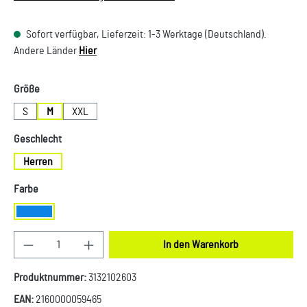
Sofort verfügbar, Lieferzeit: 1-3 Werktage (Deutschland).
Andere Länder
Hier
auswählen
Größe
S
M
XXL
auswählen
Geschlecht
Herren
auswählen
Farbe
Blau
Produkt Anzahl: Gib den gewünschten Wert ein oder
In den Warenkorb
Produktnummer:
3132102603
EAN:
2160000059465