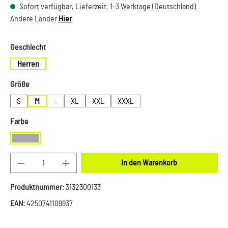
Sofort verfügbar, Lieferzeit: 1-3 Werktage (Deutschland).
Andere Länder
Hier
auswählen
Geschlecht
Herren
auswählen
Größe
S
M
L
XL
XXL
XXXL
(Diese Option ist zurzeit nicht verfügbar.)
auswählen
Farbe
Grau
Produkt Anzahl: Gib den gewünschten Wert ein oder
In den Warenkorb
Produktnummer:
3132300133
EAN:
4250741109937