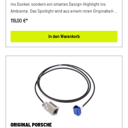
ins Dunkel, sondern ein smartes Design-Highlight ins
Ambiente. Das Spotlight wird aus einem roten Originalteil-
Ölfilter mit original schwarzer Bedruckung hergestellt und
119,00 €*
kann mittels Touch-Funktion im Sockel an- und
ausgeschaltet werden. LED mit 3.500 Kelvin und 160 Lumen.
In den Warenkorb
Made in Germany. Details: Hergestellt aus einem Originalteil
LED mit 3.500 Kelvin und 160 Lumen Touch-Funktion Made
in Germany Abmessungen: 116 mm x 116 mm x 185 mm
Material- und Pflegehinweise: Stahlblech, Aluminium,
KunsstoffDas Produkt darf keiner Feuchtigkeit aussetzen
werden und das Gehäuse darf nur mit schonenden Tüchern
gereinigt werden. Farbe: Rot Verkauf und Versand durch:
AVP Sportwagen GmbHPorsche Zentrum
NiederbayernFerdinand-Porsche-Straße 194447
PlattlingUSt-Ident.-Nr.: DE812582425
ORIGINAL PORSCHE