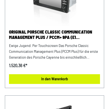
automatische Helligkeitskontrolle Abmessungen: 187,5 x 58
x 170 mm (B x H x T) Entsprechendes Kartenmaterial ist
nicht im Lieferumfang enthalten und muss separat dazu
bestellt werden. Verkauf und Versand durch: AVP
Sportwagen GmbH LandshutPorsche Zentrum
ORIGINAL PORSCHE CLASSIC COMMUNICATION
LandshutAlbert Einstein Straße 184030 ErgoldingUSt.-IdNr.:
MANAGEMENT PLUS / PCCM+ 9PA (E1
DE263328607
VORFACELIFT)
Ewige Jugend. Per Touchscreen Das Porsche Classic
Communication Management Plus (PCCM Plus) für die erste
Generation des Porsche Cayenne bis einschließlich
Modelljahr 2008. Ihr PCCM Plus verbindet zeitlosen Fahrspaß
1.520,36 €*
mit wegweisender Technologie. Auch wenn Sie beim
Fahren Ihres Cayenne manchmal die Zeit ausblenden: Ganz
In den Warenkorb
bestimmt ist es Ihnen wichtig, einfach, bequem und
staufrei ans Ziel zu gelangen. Dabei unterstützt Sie das
Porsche Classic Communication Management Plus. Mit
seinem optimal auf den Porsche Cayenne abgestimmten
Design fügt sich das PCCM Plus nahtlos in das Interieur ein.