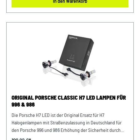
In den Warenkorb
Bilux Scheinwerfern (H4 Vorgänger), Zulassung derzeit nur
in Deutschland und Spanien mit ABG Verkauf und Versand
durch: AVP Sportwagen GmbH LandshutPorsche Zentrum
LandshutAlbert Einstein Straße 184030 ErgoldingUSt.-IdNr.:
DE263328607
ORIGINAL PORSCHE CLASSIC H7 LED LAMPEN FÜR
996 & 986
Die Porsche H7 LED ist der Original Ersatz für H7
Halogenlampen mit Straßenzulassung in Deutschland für
den Porsche 996 und 986 Erhöhung der Sicherheit durch
eine bessere Ausleuchtung der Straße und Sichtbarkeit im