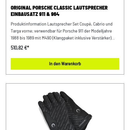
ORIGINAL PORSCHE CLASSIC LAUTSPRECHER
EINBAUSATZ 911 & 964
Produktinformation Lautsprecher Set Coupé, Cabrio und
Targa vorne; verwendbar für Porsche 911 der Modelljahre
1988 bis 1989 mit M490 (Klangpaket inklusive Verstärker)
sowie für Porsche 964 der Modelljahre 1989 bis 1994 Details:
510,82 €*
Das Lautsprecher-Kit für die klassischen Porsche Modelle
ersetzt die im Lauf der Jahre mürbe gewordenen Speaker-
In den Warenkorb
Systeme. Das Kit passt nahtlos zum modernen Porsche
Classic Communication Management, das mit seiner
höheren Leistungsausbeute die alten Lautsprecher auf
Touren bringt. zwei 130 mm Tief-Mitteltönernzwei 30 mm
Hochtönernzwei Kabelweichen mit Anschlüssen
Frequenzgang 60 Hz – 20.000 Hz, Impedanz 4Ω, 40 Watt
RMS – 80 Watt Max. Für den Porsche 964 muss ab Modelljahr
1993 ein Adapter verwendet werden. Im Set erhältlich.
Verkauf und Versand durch: AVP Sportwagen GmbH
LandshutPorsche Zentrum LandshutAlbert Einstein Straße