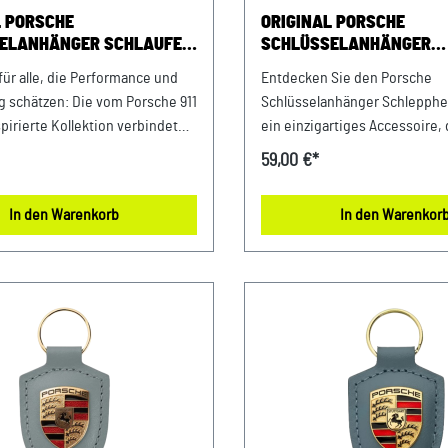
Zentrum NiederbayernFerdin
L PORSCHE
ORIGINAL PORSCHE
Porsche-Straße 194447 Plattli
ELANHÄNGER SCHLAUFE
SCHLÜSSELANHÄNGER
Ident.-Nr.: DE812582425
S/C
SCHLEPPHEBEL - 911 GT3
für alle, die Performance und
Entdecken Sie den Porsche
tag schätzen: Die vom Porsche 911
Schlüsselanhänger Schleppheb
pirierte Kollektion verbindet
ein einzigartiges Accessoire, 
e und Präzision mit
Essenz des legendären 911 GT3
59,00 €*
-DNA. Der Schlüsselanhänger
Dieser Schlüsselanhänger ist i
sel, Ausweis und weitere
von den Hochleistungs-Schle
In den Warenkorb
In den Warenkor
griffbereit zusammen. Details:
des 911 GT3 und kombiniert sti
 Design in Anlehnung an die
Design mit erstklassiger Funkt
chlaufe des neuen Porsche 911
Abmessungen: 70 mm x 33 m
icht und kompakt Robuste
Material:100 % Stahl Pflegeh
mm x 25
Reinigen mit einem feuchten
Material- und Pflegehinweise:
Microfasertuch abwischen.
00% Polyester; Karabiner: 100
Design:Klassisches Porsche 
erungNicht waschen, nicht
GT3 Verkauf und Versand durc
rbe: Rot Verkauf und Versand
Sportwagen GmbH Porsche Z
P Sportwagen GmbHPorsche
Niederbayern/Plattling Ferdi