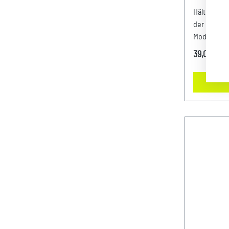
SCHRIFT
Hält zusa
der purist
Modellschr
Details: Original Macan Schlüsselanhänger
39,00 €*
Abmessung
Material- 
Zinkdruckg
bügeln. Far
durch: AV
Zentrum N
Porsche-St
Ident.-Nr.