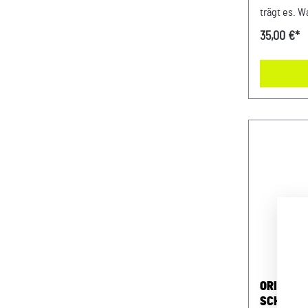
trägt es. W
tragen: da
35,00 €*
Schlüssela
Sie für di
stehen. Details: Für a
Fahrzeugsc
Germany A
Abmessung
Material- 
42% Messi
Microfaser
Verkauf un
Sportwage
Niederbaye
194447 Plat
DE8125824
ORIGINA
SCHLÜSS