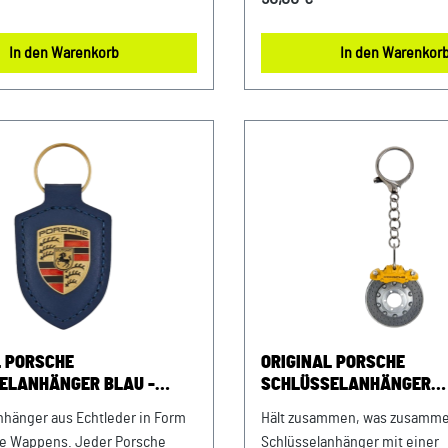
ntrum Landshut Albert Einstein
LandshutPorsche Zentrum La
030 Ergolding USt.-IdNr.:
Einstein Straße 184030 Ergold
In den Warenkorb
In den Warenkor
07
IdNr.: DE263328607
L PORSCHE
ORIGINAL PORSCHE
ELANHÄNGER BLAU -
SCHLÜSSELANHÄNGER
LOGO EMBLEM
BREMSSCHEIBE
nhänger aus Echtleder in Form
Hält zusammen, was zusamme
e Wappens. Jeder Porsche
Schlüsselanhänger mit einer