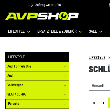
Auftrag widerrufen
 Hauptinhalt springen
Zur Suche springen
Zur Hauptnavigation springen
LIFESTYLE
ERSATZTEILE & ZUBEHÖR
SALE
LIFESTYLE
LIFESTYLE
Audi Formula One
SCHL
Audi
Volkswagen
Hersteller
SEAT / CUPRA
Porsche