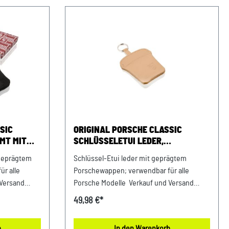
SIC
ORIGINAL PORSCHE CLASSIC
MT MIT
SCHLÜSSELETUI LEDER,
APPEN
KASCHMIRBEIGE
 geprägtem
Schlüssel-Etui leder mit geprägtem
r alle
Porschewappen; verwendbar für alle
 Versand
Porsche Modelle Verkauf und Versand
durch: AVP Sportwagen GmbH Landshut
49,98 €*
ndshutAlbert
Porsche Zentrum Landshut Albert Einstein
ingUSt.-
Straße 1 84030 Ergolding USt.-IdNr.:
b
In den Warenkorb