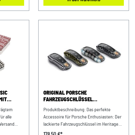
DE263328607
SIC
ORIGINAL PORSCHE
MIT
FAHRZEUGSCHLÜSSEL
APPEN
SEITENWANGEN - HERITAGE DESIGN
prägtem
Produktbeschreibung: Das perfekte
EDITION
r alle
Accessoire für Porsche Enthusiasten: Der
 Versand
lackierte Fahrzeugschlüssel im Heritage
Design.Der vierteilige Lieferumfang
178,50 €*