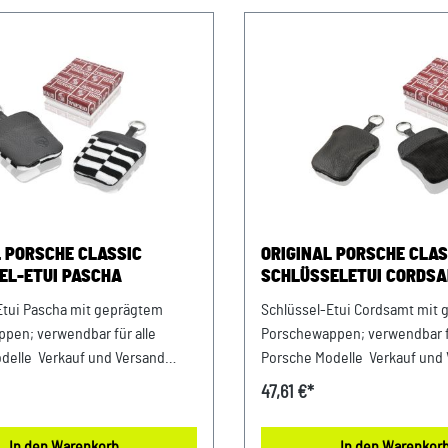
L PORSCHE CLASSIC
ORIGINAL PORSCHE CLAS
EL-ETUI PASCHA
SCHLÜSSELETUI CORDSA
GEPRÄGTEM PORSCHE W
Etui Pascha mit geprägtem
Schlüssel-Etui Cordsamt mit
pen; verwendbar für alle
Porschewappen; verwendbar fü
delle Verkauf und Versand
Porsche Modelle Verkauf und
P Sportwagen GmbH
durch: AVP Sportwagen GmbH
47,61 €*
rsche Zentrum LandshutAlbert
LandshutPorsche Zentrum La
traße 184030 ErgoldingUSt.-
Einstein Straße 184030 Ergold
In den Warenkorb
In den Warenkor