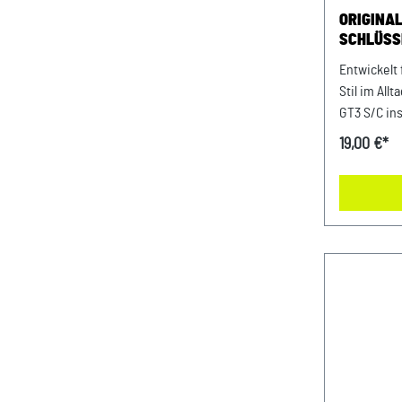
ORIGINA
SCHLÜSS
911 GT3 
Entwickelt 
Stil im All
GT3 S/C ins
Performanc
19,00 €*
Motorsport
hält Schlüs
Essentials 
Ikonisches
Türöffners
GT3 S/C Le
Verarbeitung Abmessungen: 140 
mm x 5 mm 
Webband: 1
% Zinklegi
bügeln. Fa
durch: AV