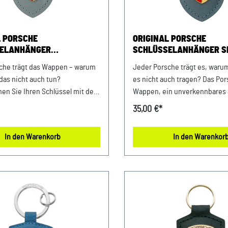
iederbayernFerdinand-
Porsche-Straße 1 94447 Plattl
raße 194447 PlattlingUSt-
Ident.-Nr.: DE812582425
: DE812582425
L PORSCHE
ORIGINAL PORSCHE
ELANHÄNGER
SCHLÜSSELANHÄNGER S
EEN - WAPPEN LOGO
- WAPPEN LOGO
che trägt das Wappen – warum
Jeder Porsche trägt es, warum
 das nicht auch tun?
es nicht auch tragen? Das Po
en Sie Ihren Schlüssel mit dem
Wappen, ein unverkennbares
en Echtleder-
Statement für Ihren Schlüssel
35,00 €*
nhänger. Dank der
mitgelieferte Verpackung ma
rten Geschenkverpackung
hochwertigen Schlüsselanhän
In den Warenkorb
In den Warenkor
ich auch ideal als Präsent für
Echtleder zum perfekten Gesc
s und Fahrer. Details:
Porsche Fans und Fahrer. Deta
Schlüsselanhänger in
Hochwertiger Porsche Schlüs
m Mit hochwertigem Porsche
mit Wappen Aus Echtleder Für
 alle Porsche Schlüssel
Schlüssel geeignet Mit
n Germany Abmessungen:
Geschenkverpackung Made i
 mm x 8 mm Material- und
Abmessungen: 80 mm x 41 m
eise: 100% LederNur mit einem
Material- und Pflegehinweise