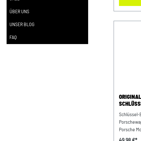
IdNr.: DE2
ÜBER UNS
UNSER BLOG
FAQ
ORIGINA
SCHLÜSS
KLASSIK
Schlüssel-
Porschewap
Porsche Mo
durch: AV
49,98 €*