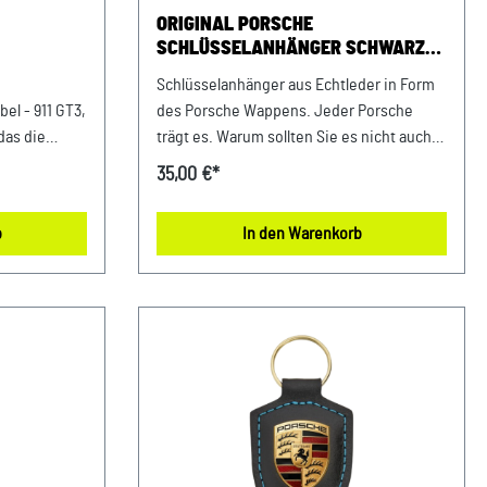
and-
Sportwagen GmbH LandshutPorsche
ORIGINAL PORSCHE
ngUSt-
Zentrum LandshutAlbert Einstein Straße
SCHLÜSSELANHÄNGER SCHWARZ
184030 ErgoldingUSt.-IdNr.: DE263328607
WAPPEN EMBLEM LOGO
Schlüsselanhänger aus Echtleder in Form
el - 911 GT3,
des Porsche Wappens. Jeder Porsche
das die
trägt es. Warum sollten Sie es nicht auch
 einfängt.
tragen. Details: Porsche
35,00 €*
nspiriert
Schlüsselanhänger in Schwarz. Aus 58%
pphebeln
Leder, 42% Messing Made in Germany
b
In den Warenkorb
lvolles
Abmessungen: 80 mm x 41 mm x 8 mm
ionalität.
Material- und Pflegehinweise: 58% Leder,
m x 13 mm
42% MessingNur mit einem feuchten
inweis: Zum
Microfasertuch abwischen Farbe:
schwarzVerkauf und Versand durch: AVP
Sportwagen GmbHPorsche Zentrum
Wappen, 911
NiederbayernFerdinand-Porsche-Straße
h: AVP
194447 PlattlingUSt-Ident.-Nr.:
entrum
DE812582425
nand-