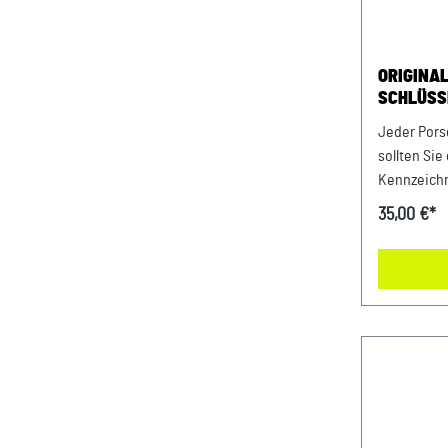
Zentrum N
Porsche-St
Ident.-Nr.
ORIGINA
SCHLÜSS
SHADEGR
Jeder Pors
EMBLEM
sollten Sie
Kennzeichn
hochwertig
35,00 €*
Schlüssela
mitgeliefe
eignet er s
Porsche Fan
Echtleder-
Wappenfor
Wappen Für
geeignet Made i
80 mm x 41
Pflegehinw