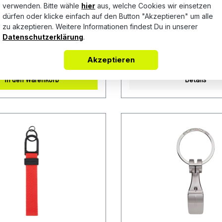
verwenden. Bitte wähle
hier
aus, welche Cookies wir einsetzen
ZUG
OAKGRÜNMETALLIC WAP
mmen, was zusammen gehört:
Jeder Porsche trägt es, warum
dürfen oder klicke einfach auf den Button "Akzeptieren" um alle
ische Schlüsselanhänger mit
es nicht auch tragen? Das Po
zu akzeptieren. Weitere Informationen findest Du in unserer
iftzug des Porsche Macan.
Wappen, ein unverkennbares
Datenschutzerklärung
.
Statement für Ihren Schlüssel
35,00 €*
Akzeptieren
en: 80 mm x 16 mm x 3 mm
mitgelieferte Verpackung ma
und Pflegehinweise: 100%
hochwertigen Schlüsselanhän
In den Warenkorb
Details
ussNicht waschen, Nicht
Echtleder zum perfekten Gesc
be: Silber Verkauf und Versand
Porsche Fans und Fahrer. Deta
P Sportwagen GmbHPorsche
Hochwertiger Porsche Schlüs
iederbayernFerdinand-
mit Wappen Aus Echtleder Für
raße 194447 PlattlingUSt-
Schlüssel geeignet Mit
: DE812582425
Geschenkverpackung Made i
Abmessungen: 80 mm x 41 m
Material- und Pflegehinweise
LederNur mit einem feuchten
Microfasertuch abwischen. Fa
Oakgrünmetallic Verkauf und 
durch: AVP Sportwagen GmbH