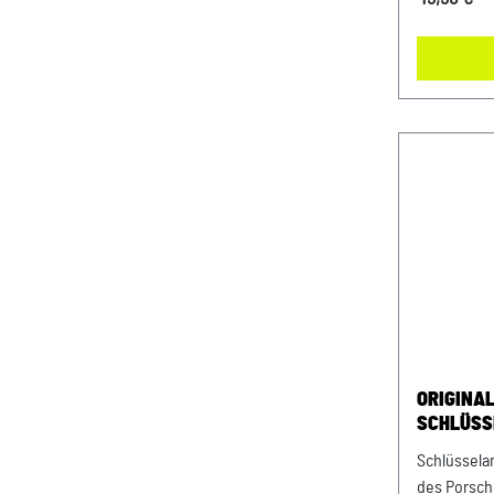
Porsche Ze
Straße 1 84
DE2633286
ORIGINA
SCHLÜSS
WAPPEN 
Schlüssela
des Porsch