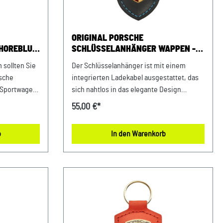
ing USt-
ORIGINAL PORSCHE
HOREBLUE
SCHLÜSSELANHÄNGER WAPPEN -
CHARGING SERVICE
 sollten Sie
Der Schlüsselanhänger ist mit einem
rsche
integrierten Ladekabel ausgestattet, das
 Sportwagen
sich nahtlos in das elegante Design
. Die
einfügt. Hergestellt aus hochwertigen
55,00 €*
cht den
Materialien, garantiert er Langlebigkeit
ger aus
und Zuverlässigkeit. Das
b
In den Warenkorb
henk für
ikonische Porsche Wappen verleiht dem
ils:
Schlüsselanhänger eine edle Note und
selanhänger
zeigt Ihre Verbundenheit zur Marke.
 alle Porsche
Abmessungen: 80 mm x 41 mm x 11 mm
Material:100% Leder, Porsche Emblem:
n Germany
100% Messing, Ring: 100% Messing
m x 8 mm
Pflegehinweis: Nur mit einem feuchten
: 100%
Microfasertuch abwischen.