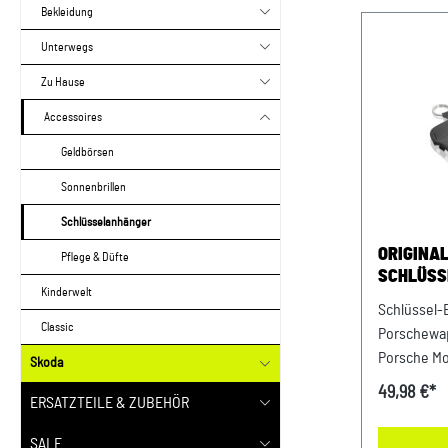
Bekleidung
Unterwegs
Zu Hause
Accessoires
Geldbörsen
Sonnenbrillen
Schlüsselanhänger
ORIGINA
Pflege & Düfte
SCHLÜSS
Kinderwelt
Schlüssel-
Classic
Porschewap
Porsche Mo
Skoda
durch: AV
49,98 €*
ERSATZTEILE & ZUBEHÖR
LandshutPo
Einstein S
SALE