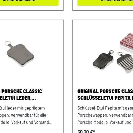
63328607
IdNr.: DE263328607
L PORSCHE CLASSIC
ORIGINAL PORSCHE CLAS
ELETUI LEDER,
SCHLÜSSELETUI PEPITA 
GRAU
GEPRÄGTEM PORSCHE W
Etui leder mit geprägtem
Schlüssel-Etui Pepita mit ge
LOGO EMBLEM
pen; verwendbar für alle
Porschewappen; verwendbar fü
delle Verkauf und Versand
Porsche Modelle Verkauf und
P Sportwagen GmbH Landshut
durch: AVP Sportwagen GmbH
50,00 €*