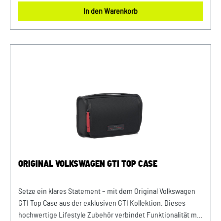
Kontrast-Streifen in rot Längenverstellbarer und
In den Warenkorb
abnehmbarer Schultergurt 2 Innenfächer 2 zusätzliche
Außenfächer verstärkter Boden Material: 100% Polyester
Farbe: Schwarz
ORIGINAL VOLKSWAGEN GTI TOP CASE
Setze ein klares Statement – mit dem Original Volkswagen
GTI Top Case aus der exklusiven GTI Kollektion. Dieses
hochwertige Lifestyle Zubehör verbindet Funktionalität mit