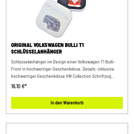
ORIGINAL VOLKSWAGEN BULLI T1
SCHLÜSSELANHÄNGER
Schlüsselanhänger im Design einer Volkswagen T1 Bulli-
Front in hochwertiger Geschenkdose. Details: inklusive
hochwertiger Geschenkdose VW Collection Schriftzug
Maße: 4 x 10 x 0,3 cm verchromt mit Emaille Material: Metall
18,10 €*
Farbe: Silber, Weiß, Rot
In den Warenkorb