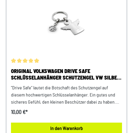
Durchschnittliche Bewertung von 5 von 5 Sternen
ORIGINAL VOLKSWAGEN DRIVE SAFE
SCHLÜSSELANHÄNGER SCHUTZENGEL VW SILBER,
HERITAGE
"Drive Safe" lautet die Botschaft des Schutzengel auf
diesem hochwertigen Schlüsselanhänger. Ein gutes und
sicheres Gefühl, den kleinen Beschützer dabei zu haben.
Details: Schutzengel Schlüsselanhänger Logo aus
10,00 €*
Zinkdruckguss Engel aus Edelstahl, gebürstet Eine Seite
mit Aufschrift „Drive Safe“ Verpackt in einem kleinen
In den Warenkorb
schwarzen Beutel Länge: 70mm // Breite: 40mm Kollektion