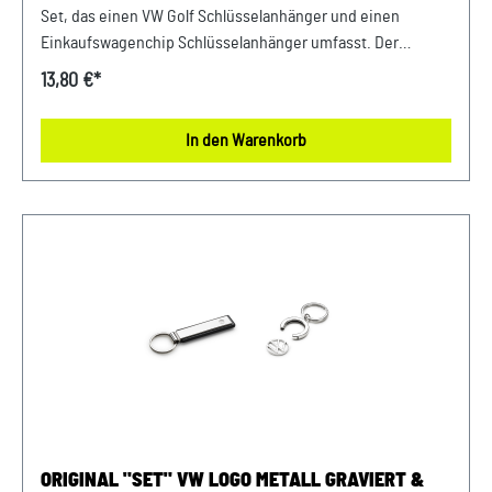
Set, das einen VW Golf Schlüsselanhänger und einen
Einkaufswagenchip Schlüsselanhänger umfasst. Der
stilvolle VW Golf Schlüsselanhänger vereint Design und
13,80 €*
Funktionalität, während der praktische Einkaufswagenchip
als zusätzlicher Schlüsselanhänger nützlich ist und Ihnen
In den Warenkorb
das Einkaufen erleichtert. Ideal für VW Fans, die Wert auf
durchdachte und nützliche Accessoires legen. Details:
Schlüsselanhänger Golf - Schriftzug Golf als Gravur -
Abmessungen: 100 mm - Hochwertige Kombination aus
Metall und PU Leder Farbe: Silber Material: Metall / PU Leder
Schlüsselanhänger Einkaufswagenchip - New Volkswagen
Logo - inklusive Einkaufs- Pfandchip - herausnehmbar
Farbe: Silber Material: Zink
ORIGINAL "SET" VW LOGO METALL GRAVIERT &