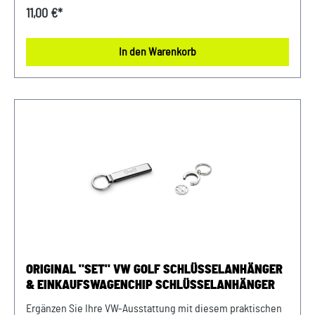
Einkaufswagenchip ermöglicht Ihnen eine schnelle und
11,00 €*
unkomplizierte Nutzung von Einkaufswagen, während der
Schlüsselanhänger mit dem ikonischen VW Logo Ihrem
In den Warenkorb
Schlüsselbund einen eleganten Touch verleiht. Ideal für VW
Fans, die Funktionalität und Design in einem praktischen
Accessoire kombinieren möchten. Details:
Schlüsselanhänger VW Logo - new Volkswagen Logo - Logo
in Kontrastfarbe - Durchmesser ca. 37mm Farbe: Schwarz /
Silber Material: Metall Schlüsselanhänger
Einkaufswagenchip - New Volkswagen Logo - inklusive
Einkaufs- Pfandchip - herausnehmbar Farbe: Silber
Material: Zink
ORIGINAL "SET" VW GOLF SCHLÜSSELANHÄNGER
& EINKAUFSWAGENCHIP SCHLÜSSELANHÄNGER
Ergänzen Sie Ihre VW-Ausstattung mit diesem praktischen