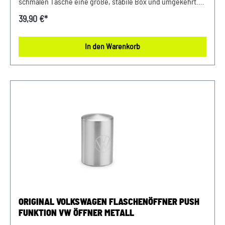
schmalen Tasche eine große, stabile Box und umgekehrt.
Details: reißfest, wasserabweisen und
39,90 €*
schmutzunempfindlich 3M Reflektor Bänder an den
Außenkanten trägt bis zu 30 kg Gelbes Etikett mit new
In den Warenkorb
Volkswagen Logo als 3D Druck Material: 80% Baumwolle /
20% Polyester Farbe: Anthrazit / Silber-Metallic
ORIGINAL VOLKSWAGEN FLASCHENÖFFNER PUSH
FUNKTION VW ÖFFNER METALL