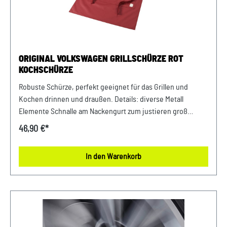
ORIGINAL VOLKSWAGEN GRILLSCHÜRZE ROT
KOCHSCHÜRZE
Robuste Schürze, perfekt geeignet für das Grillen und
Kochen drinnen und draußen. Details: diverse Metall
Elemente Schnalle am Nackengurt zum justieren groß
aufgesetzte Fronttasche 3-fach unterteilt großer
46,90 €*
Frontdruck mit Feuerstellen Motiv Pflegehinweis: 30°C
Schonwaschgang, nicht chemisch reinigen, nicht bleichen
In den Warenkorb
Länge: 900 mm Breite: 700 mm Material: 100% Baumwolle
Farbe: Rot