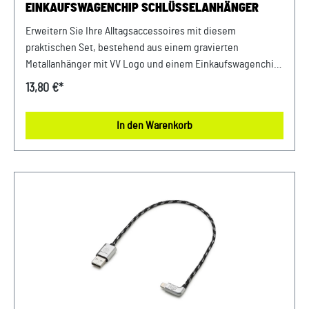
EINKAUFSWAGENCHIP SCHLÜSSELANHÄNGER
Erweitern Sie Ihre Alltagsaccessoires mit diesem
praktischen Set, bestehend aus einem gravierten
Metallanhänger mit VV Logo und einem Einkaufswagenchip
Schlüsselanhänger. Der edle Metallanhänger mit präziser
13,80 €*
Gravur verleiht Ihrem Schlüsselbund eine elegante Note,
während der Einkaufswagenchip Schlüsselanhänger für
In den Warenkorb
bequemen Zugang zu Einkaufswagen sorgt. Ein
unverzichtbares Duo für alle, die Stil und Funktionalität
schätzen. Details: Schlüsselanhänger VW Logo - Schriftzug
VW Logo als Gravur - Abmessungen: 100 mm - Hochwertige
Kombination aus Metall und PU Leder Farbe: Silber Material:
Metall / PU Leder Schlüsselanhänger Einkaufswagenchip -
New Volkswagen Logo - inklusive Einkaufs- Pfandchip -
herausnehmbar Farbe: Silber Material: Zink