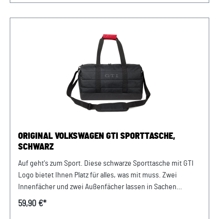
Volkswagen Zubehör mit der Teilenummer 000071213E. 3.
Passt das Nabenkappen Set auf meine Felgen? Das Set ist
passend für Felgen mit den Seriennabenkappen 5H0.601.171
oder 5G0.601.171. Die Kompatibilität sollte vorab geprüft
werden. 4. Was muss bei der Montage beachtet werden?
Nach der Montage solltest Du unbedingt darauf achten, dass
die Nabenkappen korrekt und fest in der Felge sitzen. Unser
Service für Dich: Um Fehlkäufe zu vermeiden, bieten wir Dir
die Möglichkeit, uns vor Deiner Bestellung oder in der
Kaufabwicklung die 17-stellige Fahrgestellnummer (Bsp.
VW: WVWZZZ... Audi: WAUZZZ...) Deines Fahrzeugs
mitzuteilen. Wir prüfen vorab, ob der gewünschte Artikel zu
ORIGINAL VOLKSWAGEN GTI SPORTTASCHE,
Deinem Fahrzeug passt.
SCHWARZ
Auf geht's zum Sport. Diese schwarze Sporttasche mit GTI
Logo bietet Ihnen Platz für alles, was mit muss. Zwei
Innenfächer und zwei Außenfächer lassen in Sachen
Platzangebot keine Wünsche offen. Der Schultergurt ist
59,90 €*
verstell- und abnehmbar. Details: Reißverschluss-Puller mit