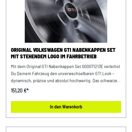
ORIGINAL VOLKSWAGEN GTI NABENKAPPEN SET
MIT STEHENDEM LOGO IM FAHRBETRIEB
Mit dem Original GTI Nabenkappen Set 000071213E verleihst
Du Deinem Fahrzeug den unverwechselbaren GTI Look –
dynamisch, präzise und absolut hochwertig. Das schwarze
Hochglanz-Finish in Kombination mit dem markanten roten
151,20 €*
GTI Logo sorgt für einen sportlichen Auftritt, der sofort ins
Auge fällt. Das besondere Highlight: Das Logo bleibt selbst
In den Warenkorb
bei drehenden Rädern stets gerade stehen und
unterstreicht so die innovative Technik hinter diesem
Original Zubehör. Das Ergebnis: maximale Aufmerksamkeit,
sportliche Eleganz und ein echtes Upgrade für Deine