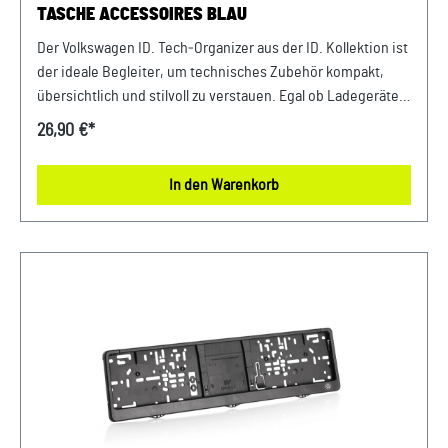
TASCHE ACCESSOIRES BLAU
Der Volkswagen ID. Tech‑Organizer aus der ID. Kollektion ist
der ideale Begleiter, um technisches Zubehör kompakt,
übersichtlich und stilvoll zu verstauen. Egal ob Ladegeräte,
Kabel, Adapter oder kleine Gadgets – alles findet seinen
26,90 €*
Platz. Details: einem großen Hauptfach kleine Innenfächern
für Ladegeräte, Kabel und Zubehör einer praktischen
In den Warenkorb
Schlaufe einem Innenfutter in Kontrastfarbe, das
gleichzeitig modernes Design und gute Übersichtlichkeit
bietet Größe: 20,5 x 11 x 13cm Material: 100% Polyester
Farbe: Graphite Blau