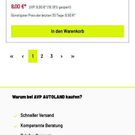
Schriftzug VW Logo als Gravur Abmessungen: 100 mm
8,00 €*
UVP:
9,90 €*
(19.19% gespart)
Hochwertige Kombination aus Metall und PU Leder Material:
Günstigster Preis der letzten 30 Tage: 9,90 €*
Metall / PU Leder Farbe: Silber
In den Warenkorb
Seite
Seite
Seite
1
2
3
Warum bei AVP AUTOLAND kaufen?
Schneller Versand
Kompetente Beratung