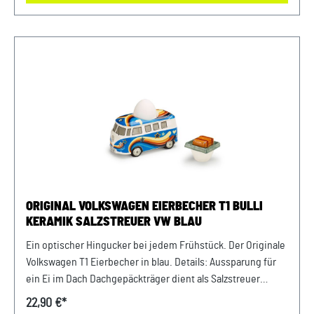
Heritage Material: Edelstahl Farbe: Silber
ORIGINAL VOLKSWAGEN EIERBECHER T1 BULLI
KERAMIK SALZSTREUER VW BLAU
Ein optischer Hingucker bei jedem Frühstück. Der Originale
Volkswagen T1 Eierbecher in blau. Details: Aussparung für
ein Ei im Dach Dachgepäckträger dient als Salzstreuer
Kollektion: Heritage Abmessungen: 130 x 65 mm Material:
22,90 €*
Keramik Farbe: Blau