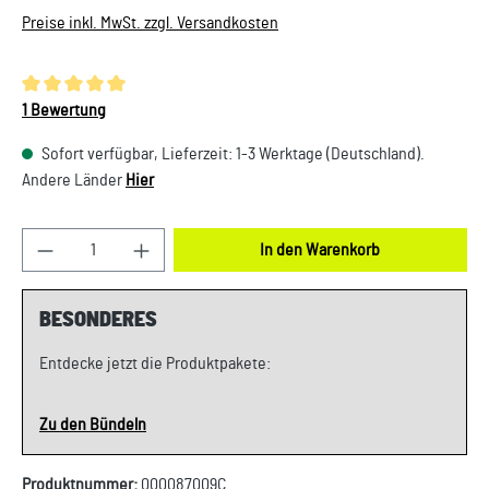
Preise inkl. MwSt. zzgl. Versandkosten
Durchschnittliche Bewertung von 5 von 5 Sternen
1 Bewertung
Sofort verfügbar, Lieferzeit: 1-3 Werktage (Deutschland).
Andere Länder
Hier
Produkt Anzahl: Gib den gewünschten Wert ein oder
In den Warenkorb
BESONDERES
Entdecke jetzt die Produktpakete:
Zu den Bündeln
Produktnummer:
000087009C