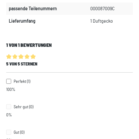
passende Teilenummern
000087009C
Lieferumfang
1 Duftgecko
1 VON 1 BEWERTUNGEN
Durchschnittliche Bewertung von 5 von 5 Sternen
5 VON 5 STERNEN
Perfekt (1)
100%
Sehr gut (0)
0%
Gut (0)