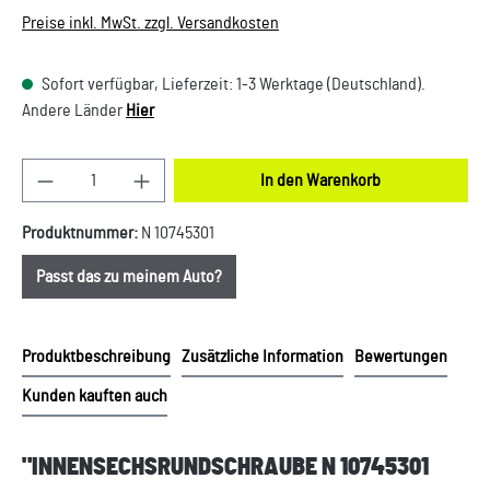
Preise inkl. MwSt. zzgl. Versandkosten
Sofort verfügbar, Lieferzeit: 1-3 Werktage (Deutschland).
Andere Länder
Hier
Produkt Anzahl: Gib den gewünschten Wert ein oder
In den Warenkorb
Produktnummer:
N 10745301
Passt das zu meinem Auto?
Produktbeschreibung
Zusätzliche Information
Bewertungen
Kunden kauften auch
"INNENSECHSRUNDSCHRAUBE N 10745301