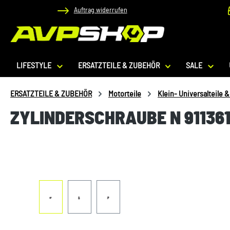
Auftrag widerrufen
 Hauptinhalt springen
Zur Suche springen
Zur Hauptnavigation springen
LIFESTYLE
ERSATZTEILE & ZUBEHÖR
SALE
ERSATZTEILE & ZUBEHÖR
Motorteile
Klein- Universalteile 
ZYLINDERSCHRAUBE N 911361
Bildergalerie überspringen