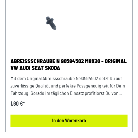
ABREISSSCHRAUBE N 90584502 M8X20 - ORIGINAL
VW AUDI SEAT SKODA
Mit dem Original Abreissschraube N 90584502 setzt Du auf
zuverlässige Qualität und perfekte Passgenauigkeit für Dein
Fahrzeug. Gerade im täglichen Einsatz profitierst Du von
einer stabilen Funktion und einem sicheren Gefühl bei jeder
1,60 €*
Fahrt. Dank exakter Fertigung integriert sich das Bauteil
nahtlos in Dein Fahrzeug und sorgt für eine sichere
In den Warenkorb
Anwendung. Damit setzt Du auf ein Bauteil, das exakt für
Dein Fahrzeug konzipiert wurde und langfristig überzeugt.
Produktinfos & Verwendung: 100 % passgenau, da Original