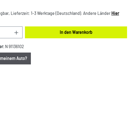
gbar, Lieferzeit: 1-3 Werktage (Deutschland). Andere Länder
Hier
nzahl: Gib den gewünschten Wert ein oder benut
In den Warenkorb
er:
N 91136102
u meinem Auto?