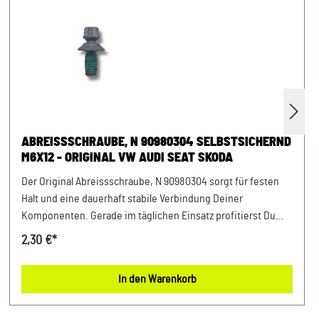
ABREISSSCHRAUBE, N 90980304 SELBSTSICHERND
M6X12 - ORIGINAL VW AUDI SEAT SKODA
Der Original Abreissschraube, N 90980304 sorgt für festen
Halt und eine dauerhaft stabile Verbindung Deiner
Komponenten. Gerade im täglichen Einsatz profitierst Du
von einer stabilen Funktion und einem sicheren Gefühl bei
2,30 €*
jeder Fahrt. Entwickelt für Fahrzeuge der VAG-Gruppe bietet
dieses Teil eine optimale Ergänzung für viele Bereiche.
In den Warenkorb
Damit setzt Du auf ein Bauteil, das exakt für Dein Fahrzeug
konzipiert wurde und langfristig überzeugt. Produktinfos &
Verwendung: 100 % passgenau, da Original Ersatzteile