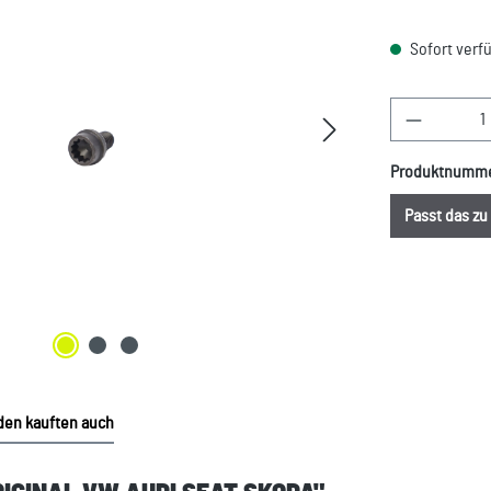
Sofort verfü
Produkt A
Produktnumm
Passt das z
en kauften auch