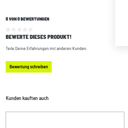
0 VON 0 BEWERTUNGEN
BEWERTE DIESES PRODUKT!
Durchschnittliche Bewertung von 0 von 5 Sternen
Teile Deine Erfahrungen mit anderen Kunden.
Bewertung schreiben
Produktgalerie überspringen
Kunden kauften auch