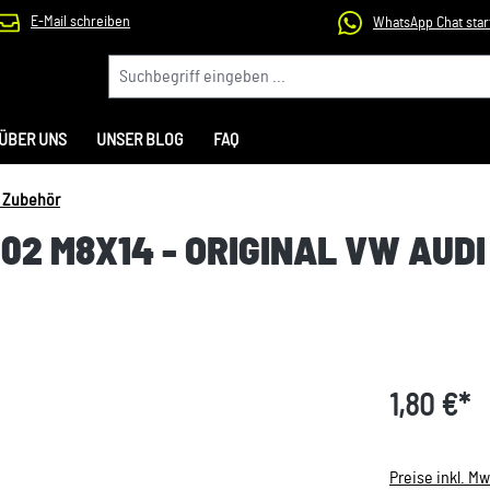
E-Mail schreiben
WhatsApp Chat star
ÜBER UNS
UNSER BLOG
FAQ
& Zubehör
02 M8X14 - ORIGINAL VW AUD
1,80 €*
Preise inkl. M