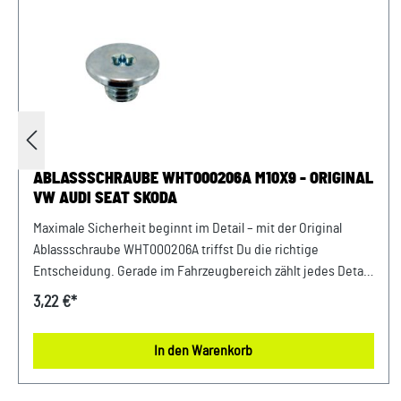
ABLASSSCHRAUBE WHT000206A M10X9 - ORIGINAL
VW AUDI SEAT SKODA
Maximale Sicherheit beginnt im Detail – mit der Original
Ablassschraube WHT000206A triffst Du die richtige
Entscheidung. Gerade im Fahrzeugbereich zählt jedes Detail
– deshalb profitierst Du von einem sicheren Gefühl bei jeder
3,22 €*
Fahrt und dauerhaft stabilen Komponenten. Perfekt
abgestimmt auf die Anforderungen moderner Fahrzeuge
In den Warenkorb
bietet dieses Teil maximale Zuverlässigkeit. Entwickelt für
Fahrzeuge der VAG-Gruppe bietet dieses Originalteil eine
passgenaue Lösung für viele Anwendungen im Alltag.