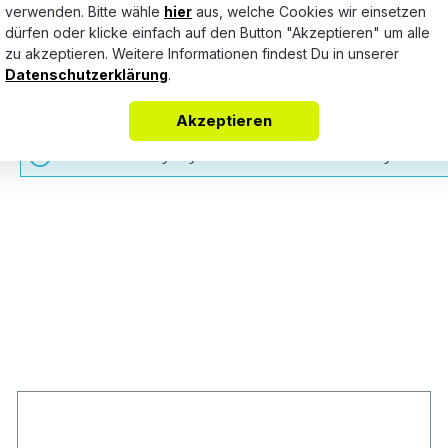
verwenden. Bitte wähle
hier
aus, welche Cookies wir einsetzen
dürfen oder klicke einfach auf den Button "Akzeptieren" um alle
zu akzeptieren. Weitere Informationen findest Du in unserer
Bewertungen nur in der aktuellen Sprache anzeigen.
Datenschutzerklärung
.
Akzeptieren
Keine Bewertungen gefunden. Teile Deine Erfahrungen mit a