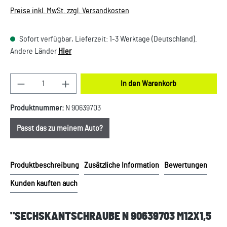
Preise inkl. MwSt. zzgl. Versandkosten
Sofort verfügbar, Lieferzeit: 1-3 Werktage (Deutschland).
Andere Länder
Hier
Produkt Anzahl: Gib den gewünschten Wert ein oder
In den Warenkorb
Produktnummer:
N 90639703
Passt das zu meinem Auto?
Produktbeschreibung
Zusätzliche Information
Bewertungen
Kunden kauften auch
"SECHSKANTSCHRAUBE N 90639703 M12X1,5