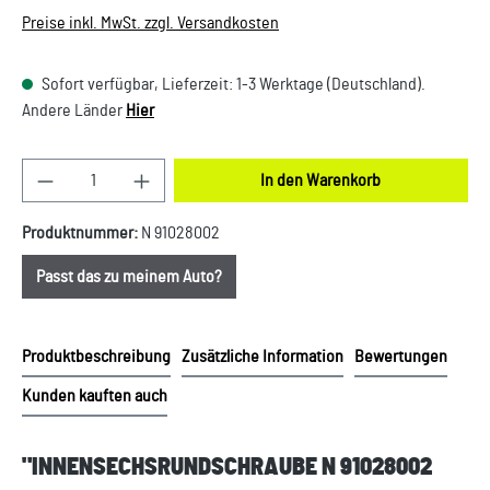
Preise inkl. MwSt. zzgl. Versandkosten
Sofort verfügbar, Lieferzeit: 1-3 Werktage (Deutschland).
Andere Länder
Hier
Produkt Anzahl: Gib den gewünschten Wert ein oder
In den Warenkorb
Produktnummer:
N 91028002
Passt das zu meinem Auto?
Produktbeschreibung
Zusätzliche Information
Bewertungen
Kunden kauften auch
"INNENSECHSRUNDSCHRAUBE N 91028002